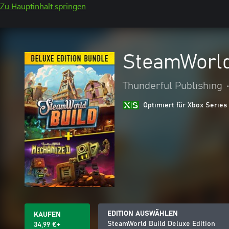
Zu Hauptinhalt springen
SteamWorld
Thunderful Publishing
Optimiert für Xbox Series
EDITION AUSWÄHLEN
KAUFEN
SteamWorld Build Deluxe Edition
34,99 €+