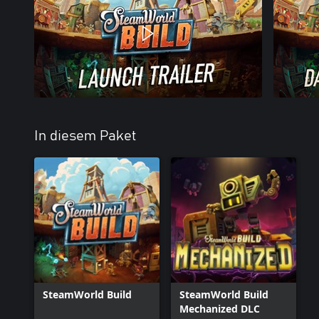
In diesem Paket
SteamWorld Build
SteamWorld Build
Mechanized DLC