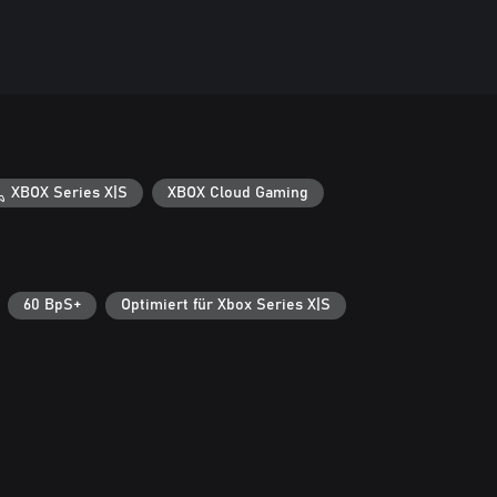
XBOX Series X|S
XBOX Cloud Gaming
60 BpS+
Optimiert für Xbox Series X|S