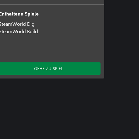
Enthaltene Spiele
SteamWorld Dig
SteamWorld Build
GEHE ZU SPIEL