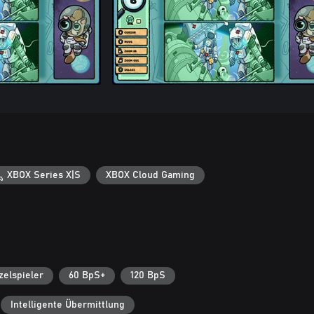
XBOX Series X|S
XBOX Cloud Gaming
zelspieler
60 BpS+
120 BpS
Intelligente Übermittlung