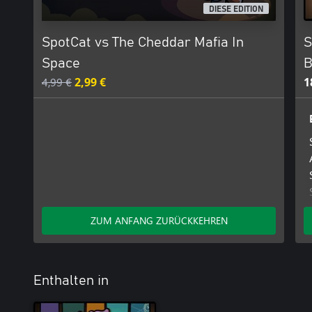
DIESE EDITION
SpotCat vs The Cheddar Mafia In
S
Space
B
4,99 €
2,99 €
1
ZUM ANFANG ZURÜCKKEHREN
Enthalten in