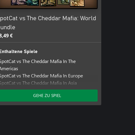
potCat vs The Cheddar Mafia: World
undle
8,49 €
Enthaltene Spiele
SpotCat vs The Cheddar Mafia In The
Americas
SpotCat vs The Cheddar Mafia In Europe
SpotCat vs The Cheddar Mafia In Asia
SpotCat vs The Cheddar Mafia In Space
GEHE ZU SPIEL
SpotCat vs The Cheddar Mafia Back To Past