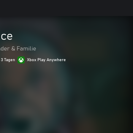
ace
nder & Familie
n 3 Tagen
Xbox Play Anywhere