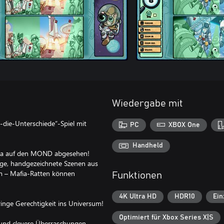
Wiedergabe mit
-die-Unterschiede“-Spiel mit
PC
XBOX One
Handheld
Mafia auf den MOND abgesehen!
dige, handgezeichnete Szenen aus
am – Mafia-Ratten können
Funktionen
4K Ultra HD
HDR10
Ein
ringe Gerechtigkeit ins Universum!
Optimiert für Xbox Series X|S
el und clevere Überraschungen