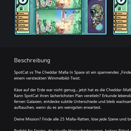
Beschreibung
SpotCat vs The Cheddar Mafia In Space ist ein spannendes „Finde
einem versteckten Wimmelbild-Twist.
Käse auf der Erde war nicht genug... jetzt hat es die Cheddar-
Kann SpotCat ihren lächerlichsten Plan vereiteln? Erkunde leben
fernen Galaxien, entdecke subtile Unterschiede und bleib wachs
auftauchen, wenn du es am wenigsten erwartest.
Deine Mission? Finde alle 25 Mafia-Ratten, löse jede Szene und b
Perfekt für Spieler, die visuelle Herausforderungen, heitere Räts