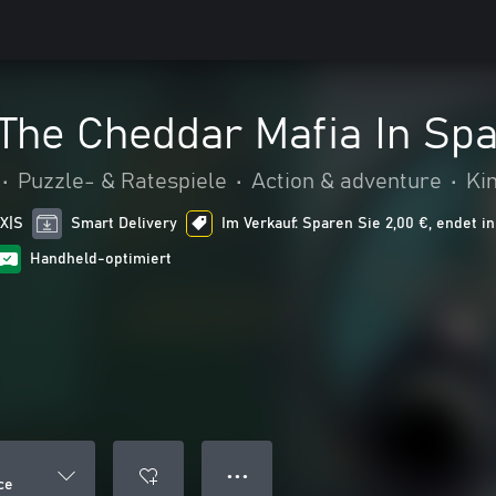
The Cheddar Mafia In Sp
•
Puzzle- & Ratespiele
•
Action & adventure
•
Ki
 X|S
Smart Delivery
Im Verkauf: Sparen Sie 2,00 €, endet i
Handheld-optimiert
● ● ●
ce