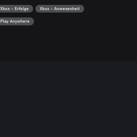
Xbox – Erfolge
Xbox – Anwesenheit
 Play Anywhere