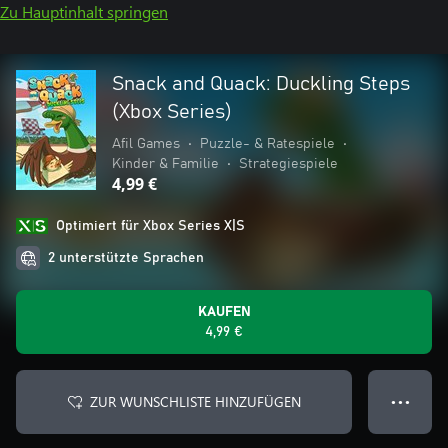
Zu Hauptinhalt springen
Snack and Quack: Duckling Steps
(Xbox Series)
Afil Games
•
Puzzle- & Ratespiele
•
Kinder & Familie
•
Strategiespiele
4,99 €
Optimiert für Xbox Series X|S
2 unterstützte Sprachen
KAUFEN
4,99 €
ZUR WUNSCHLISTE HINZUFÜGEN
● ● ●