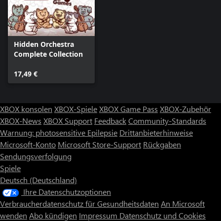
Hidden Orchestra
Complete Collection
17,49 €
XBOX konsolen
XBOX-Spiele
XBOX Game Pass
XBOX-Zubehör
XBOX-News
XBOX Support
Feedback
Community-Standards
Warnung: photosensitive Epilepsie
Drittanbieterhinweise
Microsoft-Konto
Microsoft Store-Support
Rückgaben
Sendungsverfolgung
Spiele
Deutsch (Deutschland)
Ihre Datenschutzoptionen
Verbraucherdatenschutz für Gesundheitsdaten
An Microsoft
wenden
Abo kündigen
Impressum
Datenschutz und Cookies