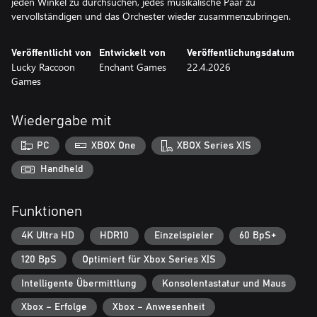
jeden Winkel zu durchsuchen, jedes musikalische Paar zu
vervollständigen und das Orchester wieder zusammenzubringen.
Veröffentlicht von
Entwickelt von
Veröffentlichungsdatum
Lucky Raccoon
Enchant Games
22.4.2026
Games
Wiedergabe mit
PC
XBOX One
XBOX Series X|S
Handheld
Funktionen
4K Ultra HD
HDR10
Einzelspieler
60 BpS+
120 BpS
Optimiert für Xbox Series X|S
Intelligente Übermittlung
Konsolentastatur und Maus
Xbox – Erfolge
Xbox – Anwesenheit