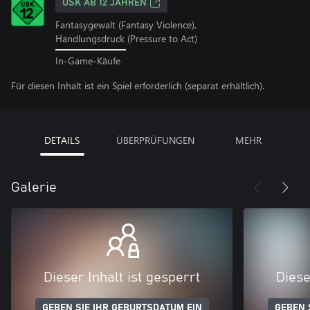
USK AB 12 JAHREN
Fantasygewalt (Fantasy Violence),
Handlungsdruck (Pressure to Act)
In-Game-Käufe
Für diesen Inhalt ist ein Spiel erforderlich (separat erhältlich).
DETAILS
ÜBERPRÜFUNGEN
MEHR
Galerie
Dieser Inhalt ist gesperrt
Diese
GEBEN SIE IHR GEBURTSDATUM EIN
GEBEN 