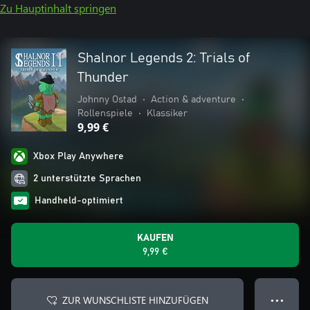
Zu Hauptinhalt springen
Shalnor Legends 2: Trials of
Thunder
Johnny Ostad
•
Action & adventure
•
Rollenspiele
•
Klassiker
9,99 €
Xbox Play Anywhere
2 unterstützte Sprachen
Handheld-optimiert
KAUFEN
9,99 €
ZUR WUNSCHLISTE HINZUFÜGEN
● ● ●