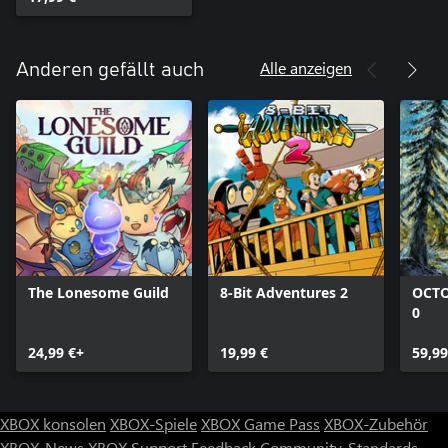
Alle anzeigen
Anderen gefällt auch
The Lonesome Guild
8-Bit Adventures 2
OCTO
0
24,99 €+
19,99 €
59,99
XBOX konsolen
XBOX-Spiele
XBOX Game Pass
XBOX-Zubehör
XBOX-News
XBOX Support
Feedback
Community-Standards