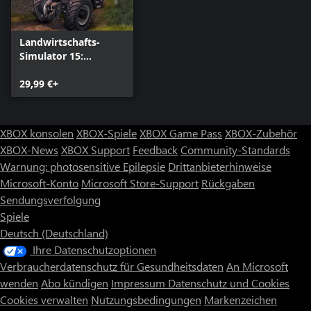
Landwirtschafts-
Simulator 15:
Complete Edition
29,99 €+
XBOX konsolen
XBOX-Spiele
XBOX Game Pass
XBOX-Zubehör
XBOX-News
XBOX Support
Feedback
Community-Standards
Warnung: photosensitive Epilepsie
Drittanbieterhinweise
Microsoft-Konto
Microsoft Store-Support
Rückgaben
Sendungsverfolgung
Spiele
Deutsch (Deutschland)
Ihre Datenschutzoptionen
Verbraucherdatenschutz für Gesundheitsdaten
An Microsoft
wenden
Abo kündigen
Impressum
Datenschutz und Cookies
Cookies verwalten
Nutzungsbedingungen
Markenzeichen