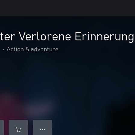
ter Verlorene Erinnerun
•
Action & adventure
● ● ●