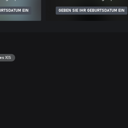
URTSDATUM EIN
GEBEN SIE IHR GEBURTSDATUM EIN
es X|S