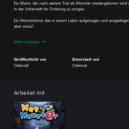
Ein Mann, der nach seinem Tod als Monster wiedergeboren wird 
in der Unterwelt für Ordnung zu sorgen.
Ein Monsterkind, das in einem Labor aufgezogen und ausgiebige
aber wozu?
Fünf Leben. Fünf Geschichten, die bisher noch nicht erzählt wurde
Mehr anzeigen
Und doch stellen sich alle die gleichen Fragen:
Veröffentlicht von
Entwickelt von
Kann ein Monster genauso menschlich sein wie ein Mensch?
Odencat
Odencat
Und kann ein Mensch noch monströser sein als ein Monster?
(Geschätzte Spieldauer: ca. 2 Stunden)
Arbeitet mit