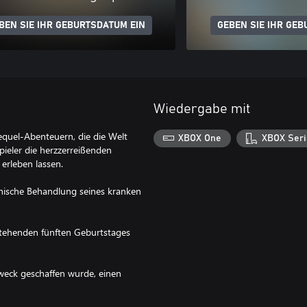
BEN SIE IHR GEBURTSDATUM EIN
GEBEN SIE IHR GEB
Wiedergabe mit
quel-Abenteuern, die die Welt
XBOX One
XBOX Seri
pieler die herzzerreißenden
erleben lassen.
inische Behandlung seines kranken
stehenden fünften Geburtstages
Zweck geschaffen wurde, einen