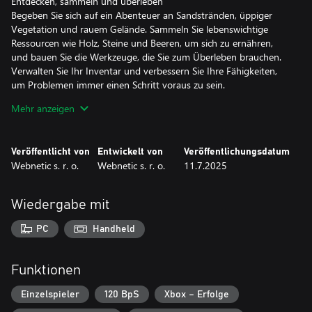
Entdecken, sammeln und überleben
Begeben Sie sich auf ein Abenteuer an Sandstränden, üppiger
Vegetation und rauem Gelände. Sammeln Sie lebenswichtige
Ressourcen wie Holz, Steine ​​und Beeren, um sich zu ernähren,
und bauen Sie die Werkzeuge, die Sie zum Überleben brauchen.
Verwalten Sie Ihr Inventar und verbessern Sie Ihre Fähigkeiten,
um Problemen immer einen Schritt voraus zu sein.
Mehr anzeigen
Bauen, aktualisieren und weiterentwickeln
Fangen Sie klein an und arbeiten Sie sich nach oben! Bauen Sie
wichtige Strukturen wie eine Kochstation, um Essen zuzubereiten,
Veröffentlicht von
Entwickelt von
Veröffentlichungsdatum
und schalten Sie leistungsstarke Upgrades frei, um Ihre
Webnetic s. r. o.
Webnetic s. r. o.
11.7.2025
Überlebensfähigkeiten zu verbessern. Steigern Sie Ihre
Erntegeschwindigkeit, verbessern Sie Ihre Schwimmfähigkeiten
und erweitern Sie Ihre Tragfähigkeit, während Sie stärker und
Wiedergabe mit
intelligenter werden.
PC
Handheld
Schließe Herausforderungen ab und verdiene Belohnungen
Überleben ist keine Kleinigkeit. Vom Sammeln von Beeren über
das Basteln von Werkzeugen bis hin zum Kochen von Marmelade
Funktionen
wird jede Aufgabe Ihren Einfallsreichtum auf die Probe stellen.
Erfüllen Sie Ziele, um Münzen zu verdienen und Ihre Fähigkeiten
Einzelspieler
120 BpS
Xbox – Erfolge
zu verbessern, um der Flucht von der Insel näher zu kommen.