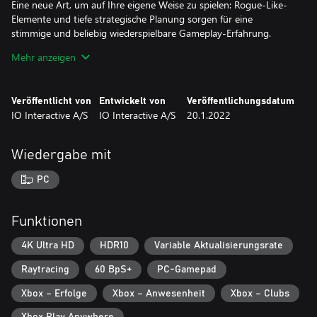
Eine neue Art, um auf Ihre eigene Weise zu spielen: Rogue-Like-
Elemente und tiefe strategische Planung sorgen für eine
stimmige und beliebig wiederspielbare Gameplay-Erfahrung.
Mehr anzeigen
HITMAN Welt der Attentate führt das Beste aus HITMAN,
HITMAN 2 und HITMAN 3 zusammen, darunter die
Hauptkampagne, Aufträge, Eskalationen, „Schwer zu fassende
Veröffentlicht von
Entwickelt von
Veröffentlichungsdatum
Ziele“-Arcades und gefeatureten Live-Content.
IO Interactive A/S
IO Interactive A/S
20.1.2022
Wiedergabe mit
PC
Funktionen
4K Ultra HD
HDR10
Variable Aktualisierungsrate
Raytracing
60 BpS+
PC-Gamepad
Xbox – Erfolge
Xbox – Anwesenheit
Xbox – Clubs