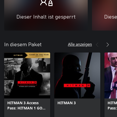
Dieser Inhalt ist gesperrt
Diese
Alle anzeigen
In diesem Paket
HITMAN 3 Access
HITMAN 3
HITM
Pass: HITMAN 1 GOTY
Pass
Upgrade
Stan