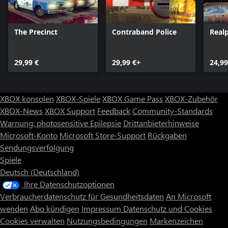
The Precinct
Contraband Police
Realp
29,99 €
29,99 €+
24,99
XBOX konsolen
XBOX-Spiele
XBOX Game Pass
XBOX-Zubehör
XBOX-News
XBOX Support
Feedback
Community-Standards
Warnung: photosensitive Epilepsie
Drittanbieterhinweise
Microsoft-Konto
Microsoft Store-Support
Rückgaben
Sendungsverfolgung
Spiele
Deutsch (Deutschland)
Ihre Datenschutzoptionen
Verbraucherdatenschutz für Gesundheitsdaten
An Microsoft
wenden
Abo kündigen
Impressum
Datenschutz und Cookies
Cookies verwalten
Nutzungsbedingungen
Markenzeichen