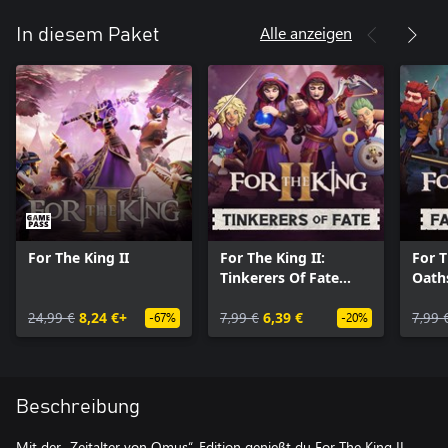
Alle anzeigen
In diesem Paket
For The King II
For The King II:
For T
Tinkerers Of Fate
Oath
Character Pack
24,99 €
8,24 €+
7,99 €
6,39 €
7,99 
-67%
-20%
Beschreibung
Mit der „Zeitalter von Omus“-Edition genießt du For The King II