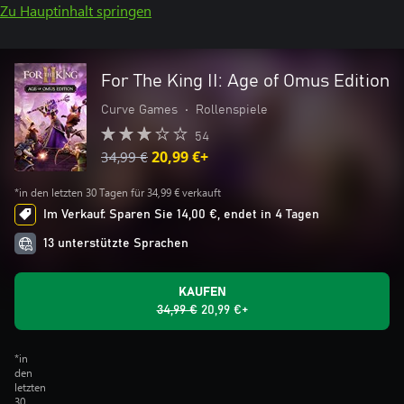
Zu Hauptinhalt springen
For The King II: Age of Omus Edition
Curve Games
•
Rollenspiele
54
34,99 €
20,99 €+
*in den letzten 30 Tagen für 34,99 € verkauft
Im Verkauf: Sparen Sie 14,00 €, endet in 4 Tagen
13 unterstützte Sprachen
KAUFEN
34,99 €
20,99 €+
*in
den
letzten
30