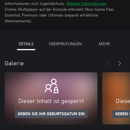
Informationen zum Jugendschutz.
Weitere Informationen
Online-Multiplayer auf der Konsole erfordert Xbox Game Pass
Essential, Premium oder Ultimate (separat erhältliche
Abonnements).
DETAILS
ÜBERPRÜFUNGEN
MEHR
Galerie
Dieser Inhalt ist gesperrt
Diese
GEBEN SIE IHR GEBURTSDATUM EIN
GEBEN 