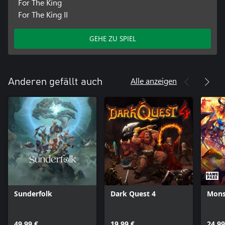
For The King
For The King II
GEHE ZU SPIEL
Alle anzeigen
Anderen gefällt auch
Sunderfolk
Dark Quest 4
Monst
49,99 €
19,99 €
24,99