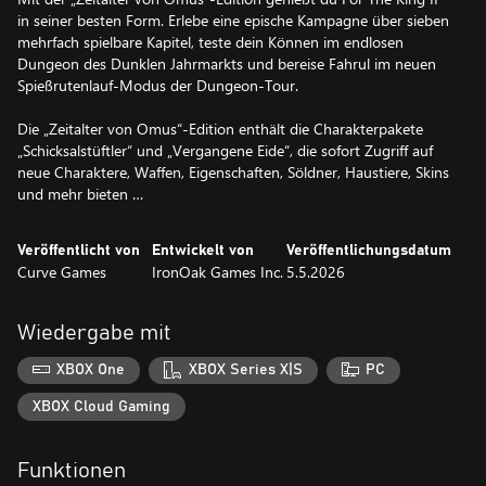
in seiner besten Form. Erlebe eine epische Kampagne über sieben
mehrfach spielbare Kapitel, teste dein Können im endlosen
Dungeon des Dunklen Jahrmarkts und bereise Fahrul im neuen
Spießrutenlauf-Modus der Dungeon-Tour.
Die „Zeitalter von Omus“-Edition enthält die Charakterpakete
„Schicksalstüftler“ und „Vergangene Eide“, die sofort Zugriff auf
neue Charaktere, Waffen, Eigenschaften, Söldner, Haustiere, Skins
und mehr bieten …
Veröffentlicht von
Entwickelt von
Veröffentlichungsdatum
Curve Games
IronOak Games Inc.
5.5.2026
Wiedergabe mit
XBOX One
XBOX Series X|S
PC
XBOX Cloud Gaming
Funktionen