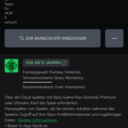
Tagen
für
34,99
€
verkauft
ZUR WUNSCHLISTE HINZUFÜGEN
● ● ●
USK AB 12 JAHREN
Fantasygewalt (Fantasy Violence),
Schreckmomente (Scary Moments)
Nutzerinteraktion (User Interaction)
Über die Cloud spielbar mit Xbox Game Pass Essential, Premium
oder Ultimate. Kauf des Spiels erforderlich.
Herausgeber von Spielen, die Sie starten, erhalten während des
Spielens Zugriff auf Ihre Xbox-Profilinformationen und zugehörigen
Daten.
Weitere Informationen
+Bietet In-App-Käufe an.