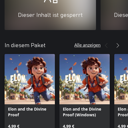
Dieser Inhalt ist gesperrt
Diese
Alle anzeigen
In diesem Paket
Elon and the Divine
Elon and the Divine
Elon 
Proof
Proof (Windows)
Proo
4,99 €
4,99 €
4,99 