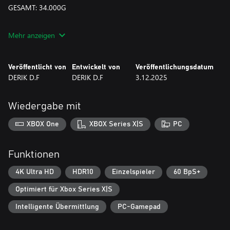
GESAMT: 34.000G
* Das Bild der Verpackungsgestaltung (Cover, Symbole und
Mehr anzeigen
Hintergrund) dient nur zur Veranschaulichung.
Veröffentlicht von
Entwickelt von
Veröffentlichungsdatum
DERIK D.F
DERIK D.F
3.12.2025
Wiedergabe mit
XBOX One
XBOX Series X|S
PC
Funktionen
4K Ultra HD
HDR10
Einzelspieler
60 BpS+
Optimiert für Xbox Series X|S
Intelligente Übermittlung
PC-Gamepad