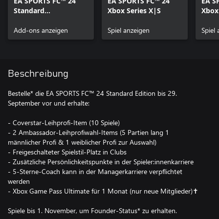
EA SPORTS FC™ 24
EA SPORTS FC™ 24
EA S
Standard
Xbox Series X|S
Xbox
Vorbestellungs-
Vorteil
Add-ons anzeigen
Spiel anzeigen
Spiel
Beschreibung
Bestelle* die EA SPORTS FC™ 24 Standard Edition bis 29.
September vor und erhalte:
- Coverstar-Leihprofi-Item (10 Spiele)
- 2 Ambassador-Leihprofiwahl-Items (5 Partien lang 1
männlicher Profi & 1 weiblicher Profi zur Auswahl)
- Freigeschalteter Spielstil-Platz in Clubs
- Zusätzliche Persönlichkeitspunkte in der Spieler:innenkarriere
- 5-Sterne-Coach kann in der Managerkarriere verpflichtet
werden
- Xbox Game Pass Ultimate für 1 Monat (nur neue Mitglieder)︎✝
Spiele bis 1. November, um Founder-Status* zu erhalten.