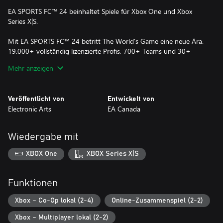
EA SPORTS FC™ 24 beinhaltet Spiele für Xbox One und Xbox
Series X|S.
Mit EA SPORTS FC™ 24 betritt The World's Game eine neue Ära.
19.000+ vollständig lizenzierte Profis, 700+ Teams und 30+
Ligen ergeben das authentischste Fußballerlebnis, das es je gab.
Mehr anzeigen
Drei bahnbrechende Technologien bieten einzigartigen Realismus
in jeder Partie und bringen dich noch näher an den Fußball
Veröffentlicht von
Entwickelt von
heran: HyperMotionV**, durch Opta optimierte Spielstile und
Electronic Arts
EA Canada
eine grundlegend überarbeitete Frostbite™-Engine.
HyperMotionV bildet den echten Fußball mit volumetrischen
Daten aus über 180 Männer- und Frauen-Profispielen ab und
Wiedergabe mit
sorgt dafür, dass die Bewegungen im Spiel genau dem realen
Spielgeschehen entsprechen.
XBOX One
XBOX Series X|S
Das Spielstile-Feature dimensionalisiert Profis und interpretiert
die Daten aus Opta und weiteren Quellen. So ergeben sich
Spezialfähigkeiten, die jeden einzelnen Profi noch realistischer und
Funktionen
noch individueller gestalten.
Die grundlegend überarbeitete Frostbite™-Engine sorgt für
Xbox – Co-Op lokal (2-4)
Online-Zusammenspiel (2-2)
authentischen und detailreichen Fußball und macht jede Partie
Xbox – Multiplayer lokal (2-2)
mitreißender als je zuvor.