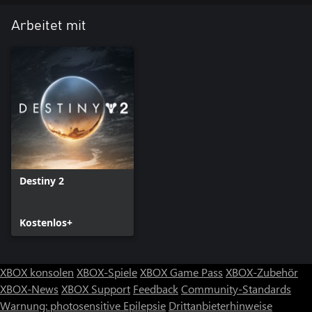
Arbeitet mit
Destiny 2
Kostenlos+
XBOX konsolen
XBOX-Spiele
XBOX Game Pass
XBOX-Zubehör
XBOX-News
XBOX Support
Feedback
Community-Standards
Warnung: photosensitive Epilepsie
Drittanbieterhinweise