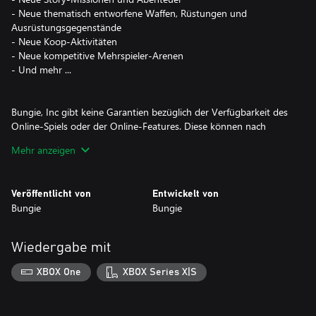
- Neue thematisch entworfene Waffen, Rüstungen und
Ausrüstungsgegenstände
- Neue Koop-Aktivitäten
- Neue kompetitive Mehrspieler-Arenen
- Und mehr ...
Bungie, Inc gibt keine Garantien bezüglich der Verfügbarkeit des
Online-Spiels oder der Online-Features. Diese können nach
eigenem Ermessen mit angemessener Vorankündigung geändert
Mehr anzeigen
oder eingestellt werden. Mit Verwendung der Software
akzeptierst du die Destiny-Software-Lizenzvereinbarung, die
unter www.bungie.net/sla einsehbar ist.
Veröffentlicht von
Entwickelt von
Bungie
Bungie
Wiedergabe mit
XBOX One
XBOX Series X|S