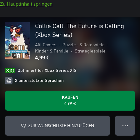
Zu Hauptinhalt springen
Collie Call: The Future is Calling
(Xbox Series)
Afil Games
•
Puzzle- & Ratespiele
•
Kinder & Familie
•
Strategiespiele
4,99 €
Optimiert für Xbox Series X|S
2 unterstützte Sprachen
KAUFEN
4,99 €
ZUR WUNSCHLISTE HINZUFÜGEN
● ● ●