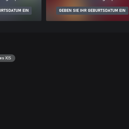
URTSDATUM EIN
GEBEN SIE IHR GEBURTSDATUM EIN
es X|S