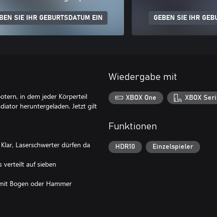
BEN SIE IHR GEBURTSDATUM EIN
GEBEN SIE IHR GEB
Wiedergabe mit
tern, in dem jeder Körperteil
XBOX One
XBOX Seri
ator heruntergeladen. Jetzt gilt
Funktionen
Klar, Laserschwerter dürfen da
HDR10
Einzelspieler
 verteilt auf sieben
r mit Bogen oder Hammer