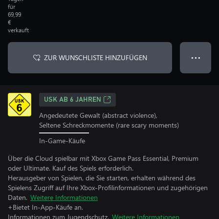
für
69,99
€
verkauft
ZUR WUNSCHLISTE HINZUFÜGEN
● ● ●
USK AB 6 JAHREN
Angedeutete Gewalt (abstract violence),
Seltene Schreckmomente (rare scary moments)
In-Game-Käufe
Über die Cloud spielbar mit Xbox Game Pass Essential, Premium
oder Ultimate. Kauf des Spiels erforderlich.
Herausgeber von Spielen, die Sie starten, erhalten während des
Spielens Zugriff auf Ihre Xbox-Profilinformationen und zugehörigen
Daten.
Weitere Informationen
+Bietet In-App-Käufe an.
Informationen zum Jugendschutz.
Weitere Informationen