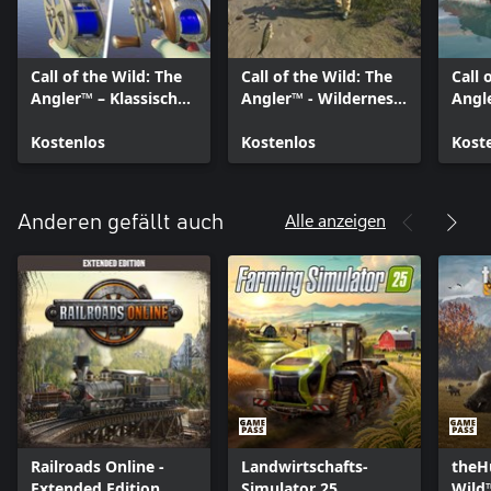
einer offenen Welt, in dem du dir spannende Kämpfe mit Fischen
lieferst, eine Vielzahl unterschiedlicher Arten entdeckst und
atemberaubende Orte besuchst. Erkunde die grenzenlose Natur
alleine oder mit Freunden und schaffe bleibende Erinnerungen.
Call of the Wild: The
Call of the Wild: The
Call 
Angler™ – Klassisches
Angler™ - Wilderness
Angl
Angelpaket
Cosmetics Pack
Fahr
Kostenlos
Kostenlos
Wint
Kost
Alle anzeigen
Anderen gefällt auch
Railroads Online -
Landwirtschafts-
theHu
Extended Edition
Simulator 25
Wild