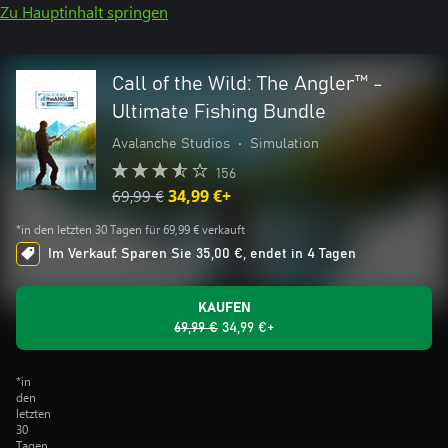
Zu Hauptinhalt springen
Call of the Wild: The Angler™ -
Ultimate Fishing Bundle
Avalanche Studios
•
Simulation
156
69,99 €
34,99 €+
*in den letzten 30 Tagen für 69,99 € verkauft
Im Verkauf: Sparen Sie 35,00 €, endet in 4 Tagen
KAUFEN
69,99 €
34,99 €+
*in
den
letzten
30
Tagen