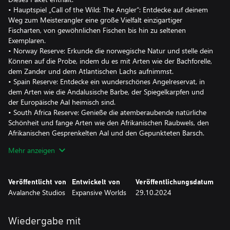
• Hauptspiel „Call of the Wild: The Angler“: Entdecke auf deinem
Weg zum Meisterangler eine große Vielfalt einzigartiger
Fischarten, von gewöhnlichen Fischen bis hin zu seltenen
Exemplaren.
• Norway Reserve: Erkunde die norwegische Natur und stelle dein
Können auf die Probe, indem du es mit Arten wie der Bachforelle,
dem Zander und dem Atlantischen Lachs aufnimmst.
• Spain Reserve: Entdecke ein wunderschönes Angelreservat, in
dem Arten wie die Andalusische Barbe, der Spiegelkarpfen und
der Europäische Aal heimisch sind.
• South Africa Reserve: Genieße die atemberaubende natürliche
Schönheit und fange Arten wie den Afrikanischen Raubwels, den
Afrikanischen Gesprenkelten Aal und den Gepunkteten Barsch.
• Japan Reserve: Erkunde die unberührten Landschaften
Mehr anzeigen
Hokkaidos und ziehe Arten wie den wilden Koi, den Amur-Wels
oder den Argus-Schlangenkopffisch an Land.
• Rushy-Ausrüstungspaket: Fange die beeindruckendsten
Veröffentlicht von
Entwickelt von
Veröffentlichungsdatum
Exemplare mithilfe einer traditionellen Holzausrüstung und
Avalanche Studios
Expansive Worlds
29.10.2024
Froschködern.
• Winterfeuer-Stylepaket: Trotze stilvoll der Kälte mit einem
gemütlichen Mix aus Kleidung, Geländewagen- und
Wiedergabe mit
Bootslackierungen und Emotes!