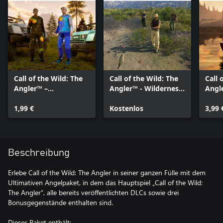
Call of the Wild: The
Call of the Wild: The
Call 
Angler™ –
Angler™ - Wilderness
Angle
Winterfeuer-
Cosmetics Pack
Crui
Stylepaket
1,99 €
Kostenlos
3,99 
Beschreibung
Erlebe Call of the Wild: The Angler in seiner ganzen Fülle mit dem
Ultimativen Angelpaket, in dem das Hauptspiel „Call of the Wild:
The Angler“, alle bereits veröffentlichten DLCs sowie drei
Bonusgegenstände enthalten sind.
Dieses Paket enthält: