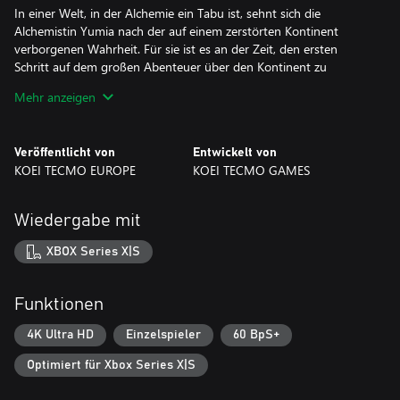
In einer Welt, in der Alchemie ein Tabu ist, sehnt sich die
Alchemistin Yumia nach der auf einem zerstörten Kontinent
verborgenen Wahrheit. Für sie ist es an der Zeit, den ersten
Schritt auf dem großen Abenteuer über den Kontinent zu
machen.
Mehr anzeigen
Hauptmerkmale:
- Frei erkundbarer großer offener Bereich
Veröffentlicht von
Entwickelt von
Der Kontinent ist unerforschtes Land, in dem der Spieler mit
KOEI TECMO EUROPE
KOEI TECMO GAMES
zahlreichen Gegenständen und Aktionen seinen Weg formt.
- Spielzyklus
Wiedergabe mit
Erkunde den Bereich und sammle Zutaten für die Gegenstand-
Synthese. Diese Gegenstände sind wichtig für die Entwicklung der
XBOX Series X|S
Geschichte und können im Kampf und bei der Erkundung
eingesetzt werden. Du kannst auch „Einfache Synthese“
einsetzen, um unterwegs Gegenstände zu erschaffen, und mit der
Funktionen
Funktion Bau-Modus Basen konstruieren.
4K Ultra HD
Einzelspieler
60 BpS+
- Erschaffe unterwegs Gegenstände und passe Basen so an, wie
Optimiert für Xbox Series X|S
du es möchtest.
Mit „Einfache Synthese“ kannst du Erkundungswerkzeuge