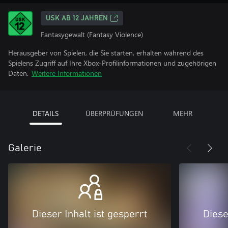
USK AB 12 JAHREN
Fantasygewalt (Fantasy Violence)
Herausgeber von Spielen, die Sie starten, erhalten während des
Spielens Zugriff auf Ihre Xbox-Profilinformationen und zugehörigen
Daten.
Weitere Informationen
DETAILS
ÜBERPRÜFUNGEN
MEHR
Galerie
Dieser Inhalt ist gesperrt
Diese