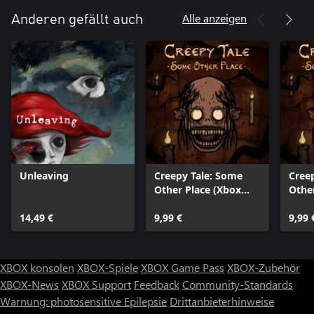
Alle anzeigen
Anderen gefällt auch
Unleaving
Creepy Tale: Some
Cree
Other Place (Xbox
Othe
Series X|S)
14,49 €
9,99 €
9,99 
XBOX konsolen
XBOX-Spiele
XBOX Game Pass
XBOX-Zubehör
XBOX-News
XBOX Support
Feedback
Community-Standards
Warnung: photosensitive Epilepsie
Drittanbieterhinweise