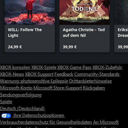
WILL: Follow The
Agatha Christie – Tod
Eriks
Light
auf dem Nil
Dre
24,99 €
39,99 €
39,99
XBOX konsolen
XBOX-Spiele
XBOX Game Pass
XBOX-Zubehör
XBOX-News
XBOX Support
Feedback
Community-Standards
Warnung: photosensitive Epilepsie
Drittanbieterhinweise
Microsoft-Konto
Microsoft Store-Support
Rückgaben
Sendungsverfolgung
Spiele
Deutsch (Deutschland)
Ihre Datenschutzoptionen
Verbraucherdatenschutz für Gesundheitsdaten
An Microsoft