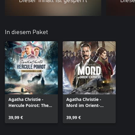
Dieser Inhalt ist gesperrt
Diese
In diesem Paket
Agatha Christie -
Agatha Christie -
Hercule Poirot: The
Mord im Orient-
London Case
Express
39,99 €
39,99 €