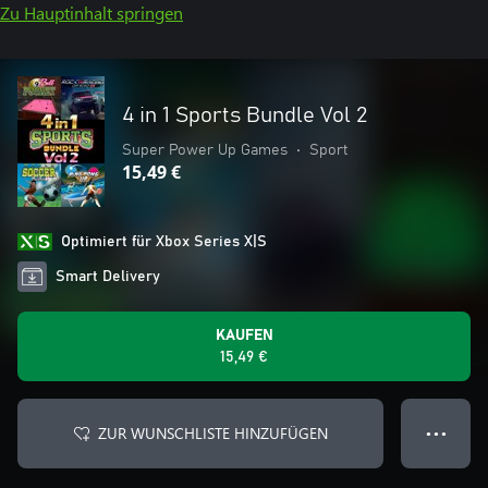
Zu Hauptinhalt springen
4 in 1 Sports Bundle Vol 2
Super Power Up Games
•
Sport
15,49 €
Optimiert für Xbox Series X|S
Smart Delivery
KAUFEN
15,49 €
ZUR WUNSCHLISTE HINZUFÜGEN
● ● ●