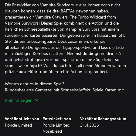
Die Entwickler von Vampire Survivors, die es immer noch nicht
glauben können, dass sie drei BAFTAs gewonnen haben,
präsentieren dir Vampire Crawlers: The Turbo Wildcard from
Vampire Survivors! Dieses Spiel kombiniert die Action und die
herrlichen Schneeballeffekte von Vampire Survivors mit einem
runden- und kartenbasierten Dungeoncrawler im klassischen Stil.
Stell dir ein unbezwingbares Deck zusammen, erkunde
altbekannte Dungeons aus der Egoperspektive und lass die Erde
mit mächtigen Kombos erzittern. Nimmst du dir gerne deine Zeit
und gehst strategisch vor oder spielst du deine Züge lieber so
schnell wie möglich? Was du auch tust, all deine Aktionen werden
präzise ausgeführt und überdrehte Action ist garantiert.
Worum geht es in diesem Spiel?
Rundenbasierte Gemetzel mit Schneeballeffekt: Spiele Karten mit
aufsteigenden Manakosten, um Kombos zu entfesseln – jede
Mehr anzeigen
Karte wirkt als Multiplikator für den Effekt der nächsten Karte.
Wildcards erlauben es dir, noch mehr Karten aneinanderzureihen.
Spiele 10, 20, 30 Karten … vielleicht sogar unendlich viele?
Veröffentlicht von
Entwickelt von
Veröffentlichungsdatum
Du bestimmst das Tempo: Nimmst du dir lieber Zeit und gehst
Poncle Limited
Poncle Limited,
21.4.2026
taktisch vor oder spielst du deine Züge lieber so schnell wie
Nosebleed
möglich? Was du auch tust, all deine Aktionen werden präzise