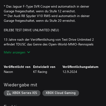
* Das Jaguar F-Type SVR Coupe wird automatisch in deiner
Garage freigeschaltet, wenn du Stufe 12 erreichst.
** Der Audi R8 Spyder V10 RWS wird automatisch in deiner
Garage freigeschaltet, wenn du Stufe 20 erreichst.
ERLEBE TEST DRIVE UNLIMITED (NEU)
13 Jahre nach der Veröffentlichung von Test Drive Unlimited 2
erfindet TDUSC das Genre des Open-World-MMO-Rennspiels
neu. Lebe deine Leidenschaft für Autos aus – dank innovativer
Mehr anzeigen
Spielelemente und unglaublicher Detailtreue. Mach eine
Probefahrt und kaufe dann Autos direkt bei Händlern, passe die
Wagen in der Werkstatt an und stelle sie in der Garage deiner
Veröffentlicht von
Entwickelt von
Veröffentlichungsdatum
Solar-Hotel-Suite aus. Jedes Auto bietet ein ganz eigenes
Nacon
KT Racing
12.9.2024
Fahrerlebnis und jede Menge Details (Fenster, Schiebedach,
Motor usw.) – und diese exklusive Erfahrung ist es, die jeden Tag
aufs Neue bestimmt, für welchen Wagen du dich entscheidest.
Wiedergabe mit
ERKUNDE HONGKONG ISLAND
XBOX Series X|S
XBOX Cloud Gaming
Lerne einen Ort kennen, der noch nie in einem Rennspiel vorkam:
Hongkong Island. Die Insel wurde im Maßstab 1:1 nachgebildet