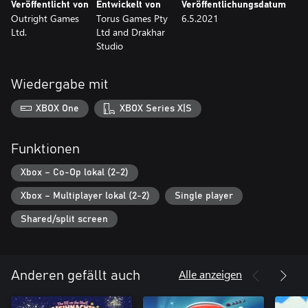
Veröffentlicht von
Entwickelt von
Veröffentlichungsdatum
Outright Games
Torus Games Pty
6.5.2021
Eine Sammlung aus großartigen Spielen für stundenlangen Spaß!
Ltd.
Ltd and Drakhar
Studio
Wiedergabe mit
XBOX One
XBOX Series X|S
Funktionen
Xbox – Co-Op lokal (2-2)
Xbox – Multiplayer lokal (2-2)
Single player
Shared/split screen
Alle anzeigen
Anderen gefällt auch