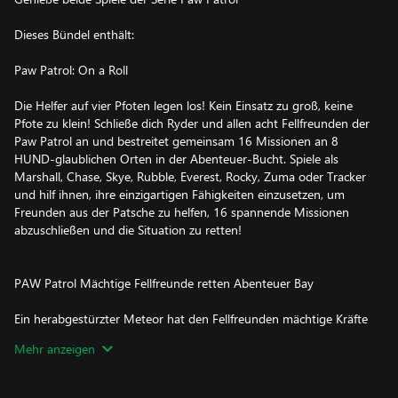
Dieses Bündel enthält:
Paw Patrol: On a Roll
Die Helfer auf vier Pfoten legen los! Kein Einsatz zu groß, keine
Pfote zu klein! Schließe dich Ryder und allen acht Fellfreunden der
Paw Patrol an und bestreitet gemeinsam 16 Missionen an 8
HUND-glaublichen Orten in der Abenteuer-Bucht. Spiele als
Marshall, Chase, Skye, Rubble, Everest, Rocky, Zuma oder Tracker
und hilf ihnen, ihre einzigartigen Fähigkeiten einzusetzen, um
Freunden aus der Patsche zu helfen, 16 spannende Missionen
abzuschließen und die Situation zu retten!
PAW Patrol Mächtige Fellfreunde retten Abenteuer Bay
Ein herabgestürzter Meteor hat den Fellfreunden mächtige Kräfte
verliehen – und in Adventure Bay ein wahnsinnig großes Chaos
Mehr anzeigen
angerichtet. Jetzt liegt es an dir und den Fellfreunden, die Welt
von PAW Patrol zu erkunden, vertraute Freunde zu retten und
die Stadt wieder Hund-glaublich zu machen!