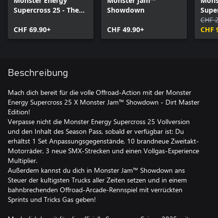
Monster Energy
Monster Jam™
Mons
Supercross 25 - The
Showdown
Super
Official Video Game
Seas
CHF 
CHF 69.90+
CHF 49.90+
CHF 
Beschreibung
Mach dich bereit für die volle Offroad-Action mit der Monster
Energy Supercross 25 X Monster Jam™ Showdown - Dirt Master
Edition!
Verpasse nicht die Monster Energy Supercross 25 Vollversion
und den Inhalt des Season Pass, sobald er verfügbar ist: Du
erhältst 1 Set Anpassungsgegenstände, 10 brandneue Zweitakt-
Motorräder, 3 neue SMX-Strecken und einen Vollgas-Experience
Multiplier.
Außerdem kannst du dich in Monster Jam™ Showdown ans
Steuer der kultigsten Trucks aller Zeiten setzen und in einem
bahnbrechenden Offroad-Arcade-Rennspiel mit verrückten
Sprints und Tricks Gas geben!