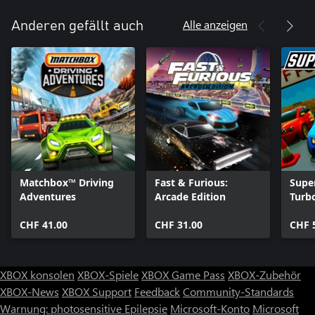
Alle anzeigen
Anderen gefällt auch
Matchbox™ Driving
Fast & Furious:
Supe
Adventures
Arcade Edition
Turb
CHF 41.00
CHF 31.00
CHF 
XBOX konsolen
XBOX-Spiele
XBOX Game Pass
XBOX-Zubehör
XBOX-News
XBOX Support
Feedback
Community-Standards
Warnung: photosensitive Epilepsie
Microsoft-Konto
Microsoft