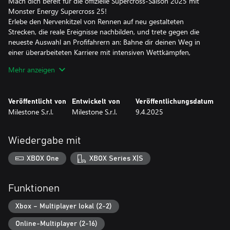
Mach dich bereit für die offizielle Supercross-Saison 2025 mit
Monster Energy Supercross 25!
Erlebe den Nervenkitzel von Rennen auf neu gestalteten
Strecken, die reale Ereignisse nachbilden, und trete gegen die
neueste Auswahl an Profifahrern an: Bahne dir deinen Weg in
einer überarbeiteten Karriere mit intensiven Wettkämpfen,
Rivalitäten und strategischen Entscheidungen.
Mehr anzeigen
Dank der Unreal Engine 5 kannst du ein neues Spielerlebnis mit
realistischer Physik und dynamischer Streckenentwicklung
Veröffentlicht von
Entwickelt von
Veröffentlichungsdatum
erleben, das jede Runde einzigartig und herausfordernd macht.
Milestone S.r.l.
Milestone S.r.l.
9.4.2025
Meistere den Ablauf mit offenen Tutorials, einem umfassenden
Wiki und Fahrhilfen auf Basis neuronaler Technologien.
Wiedergabe mit
Passe deine Erfahrung mit erweiterten Editoren an und teile deine
Kreationen auf verschiedenen Plattformen.
XBOX One
XBOX Series X|S
Außerdem kannst du dich auf umfassende Crossplay-
Unterstützung für globale Wettkämpfe in fesselnden Online-
Funktionen
Mehrspielermodi freuen, unabhängig von der Plattform, egal ob
du in Gelegenheitsspielen antrittst oder um den ersten Platz in
Xbox – Multiplayer lokal (2-2)
Ranglisten kämpfst.
Online-Multiplayer (2-16)