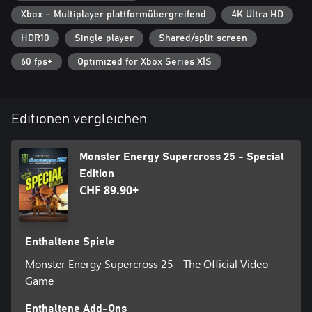
Alle im Season Pass enthaltenen Inhalte werden bis September
Xbox – Multiplayer plattformübergreifend
4K Ultra HD
2025 veröffentlicht.
HDR10
Single player
Shared/split screen
60 fps+
Optimized for Xbox Series X|S
Editionen vergleichen
Monster Energy Supercross 25 - Special
Edition
CHF 89.90+
Enthaltene Spiele
Monster Energy Supercross 25 - The Official Video
Game
Enthaltene Add-Ons