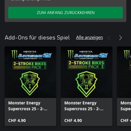
ZUM ANFANG ZURÜCKKEHREN
Alle anzeigen
Add-Ons für dieses Spiel
Monster Energy
Monster Energy
Mons
Supercross 25 - 2-
Supercross 25 - 2-
Supe
Stroke Bikes Pack I
Stroke Bikes Pack II
Worl
CHF 4.90
CHF 4.90
Final
CHF 