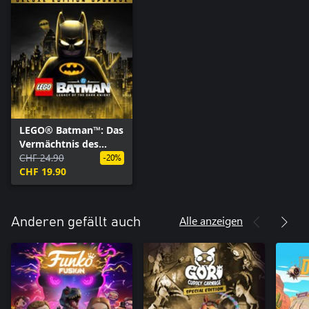
LEGO® Batman™: Das
Vermächtnis des
Dunklen Ritters
CHF 24.90
-20%
„Deluxe Edition“-
CHF 19.90
Upgrade
Alle anzeigen
Anderen gefällt auch