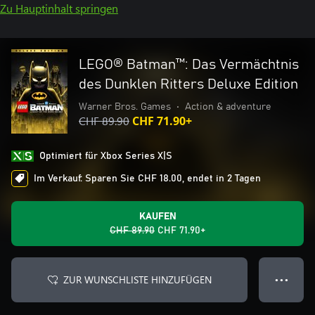
Zu Hauptinhalt springen
LEGO® Batman™: Das Vermächtnis
des Dunklen Ritters Deluxe Edition
Warner Bros. Games
•
Action & adventure
CHF 89.90
CHF 71.90+
Optimiert für Xbox Series X|S
Im Verkauf: Sparen Sie CHF 18.00, endet in 2 Tagen
KAUFEN
CHF 89.90
CHF 71.90+
ZUR WUNSCHLISTE HINZUFÜGEN
● ● ●