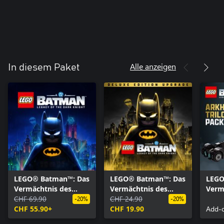
Alle anzeigen
In diesem Paket
LEGO® Batman™: Das
LEGO® Batman™: Das
LEGO
Vermächtnis des
Vermächtnis des
Verm
Dunklen Ritters
CHF 69.90
Dunklen Ritters
CHF 24.90
Dunkl
-20%
-20%
CHF 55.90+
„Deluxe Edition“-
CHF 19.90
„Arkh
Add-o
Upgrade
Pake