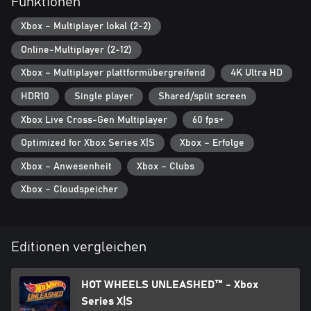
Funktionen
Kreationen anderer Spieler aus.
Xbox – Multiplayer lokal (2-2)
FAHRE IN DEINER WELT
Online-Multiplayer (2-12)
Richte deinen ganz eigenen Raum mit einer riesigen Anzahl Teile
ein, die du auf deinem Abenteuer entdeckst, und veranstalte dort
Xbox – Multiplayer plattformübergreifend
4K Ultra HD
großartige Rennen.
HDR10
Single player
Shared/split screen
Xbox Live Cross-Gen Multiplayer
60 fps+
Optimized for Xbox Series X|S
Xbox – Erfolge
Xbox – Anwesenheit
Xbox – Clubs
Xbox – Cloudspeicher
Editionen vergleichen
HOT WHEELS UNLEASHED™ - Xbox
Series X|S