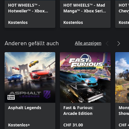
HOT WHEELS™ -
HOT WHEELS™ - Mad
HOT 
Hotweiler™ - Xbox
Manga™ - Xbox Series
Chev
Series X|S
X|S
Serie
Kostenlos
Kostenlos
Kost
Alle anzeigen
Anderen gefällt auch
Asphalt Legends
Fast & Furious:
Mons
Arcade Edition
Sho
Kostenlos+
CHF 31.00
CHF 