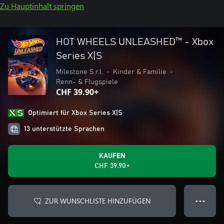
Zu Hauptinhalt springen
HOT WHEELS UNLEASHED™ - Xbox
Series X|S
Milestone S.r.l.
•
Kinder & Familie
•
Renn- & Flugspiele
CHF 39.90+
Optimiert für Xbox Series X|S
13 unterstützte Sprachen
KAUFEN
CHF 39.90+
ZUR WUNSCHLISTE HINZUFÜGEN
● ● ●