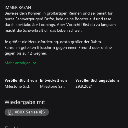
IMMER RASANT
Beweise dein Können in großartigen Rennen und sei bereit für
pures Fahrvergnügen! Drifte, lade deine Booster auf und rase
durch spektakuläre Loopings. Aber Vorsicht! Bist du zu langsam,
macht die Schwerkraft dir das Leben schwer.
Je größer die Herausforderung, desto größer der Ruhm.
Fahre im geteilten Bildschirm gegen einen Freund oder online
gegen bis zu 12 Gegner.
Mehr anzeigen
FORME DEINE STRECKE
Gigantische interaktive Umgebungen warten darauf, dass du
jedes Objekt darin zu einem Teil deiner Strecke machst.
Veröffentlicht von
Entwickelt von
Veröffentlichungsdatum
Milestone S.r.l.
Milestone S.r.l.
29.9.2021
Lass deiner Kreativität mit dem aufregendsten Streckeneditor
aller Zeiten freien Lauf! Nutze die Umgebung, um deine Strecke
zu erstellen und erschaffe auf und abseits davon
Wiedergabe mit
atemberaubende Konstruktionen. Biege und ziehe die berühmten
orangenen Teile, füge Loopings, Spezialbooster, Hindernisse und
XBOX Series X|S
besondere Elemente hinzu, um deine Rennstrecke zu einem
wahren Vergnügungspark zu machen.
Teile deine abgefahrensten Strecken online oder probiere die