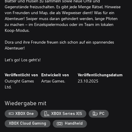
Blätter und Hülsen zu sammeln sowie neue Orte und
Gegenstände freizuschalten. Es gibt jede Menge Rätsel, Hinweise
von Freunden und Map, die als Wegweiser dient! Was für ein
Abenteuer! Swiper muss daran gehindert werden, lange Pfoten
zu machen – im Einzelspielermodus oder im Team im lokalen
Koop-Modus.
Dora und ihre Freunde freuen sich schon auf ein spannendes
Abenteuer!
Let’s go! Los geht’s!
Veröffentlicht von
Entwickelt von
Veröffentlichungsdatum
Outright Games
Artax Games.
23.10.2025
Ltd.
Wiedergabe mit
XBOX One
XBOX Series X|S
PC
XBOX Cloud Gaming
Handheld