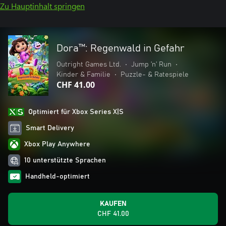
Zu Hauptinhalt springen
Dora™: Regenwald in Gefahr
Outright Games Ltd.
•
Jump ’n’ Run
•
Kinder & Familie
•
Puzzle- & Ratespiele
CHF 41.00
Optimiert für Xbox Series X|S
Smart Delivery
Xbox Play Anywhere
10 unterstützte Sprachen
Handheld-optimiert
KAUFEN
CHF 41.00