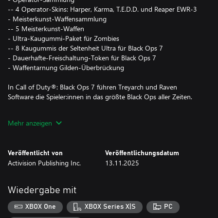
-- 4 Operator-Skins: Harper, Karma, T.E.D.D. und Reaper EWR-3
- Meisterkunst-Waffensammlung
-- 5 Meisterkunst-Waffen
- Ultra-Kaugummi-Paket für Zombies
-- 8 Kaugummis der Seltenheit Ultra für Black Ops 7
- Dauerhafte-Freischaltung-Token für Black Ops 7
- Waffentarnung Gilden-Überbrückung
In Call of Duty®: Black Ops 7 führen Treyarch und Raven
Software die Spieler:innen in das größte Black Ops aller Zeiten.
Bildet Trupps oder spielt allein in einer innovativen Koop-
Mehr anzeigen
Kampagne, die Black Ops neu definiert.
Der Mehrspieler-Modus lässt es bei Veröffentlichung mit 16
Veröffentlicht von
Veröffentlichungsdatum
elektrisierenden 6v6-Karten und zwei 20v20-Karten krachen.
Activision Publishing Inc.
13.11.2025
Meistert ein modernes Arsenal und manövriert die Gegenseite
mithilfe des weiterentwickelten Systems für Omni-Bewegungen
aus.
Wiedergabe mit
Im legendären rundenbasierten Zombies-Modus von Treyarch
XBOX One
XBOX Series X|S
PC
gehen Realität und Albtraum nahtlos ineinander über. Das Team