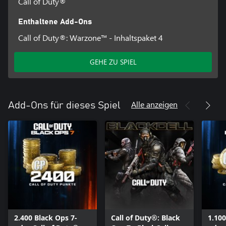
Call of Duty®
Enthaltene Add-Ons
Call of Duty®: Warzone™ - Inhaltspaket 4
GEHE ZU SPIEL
Alle anzeigen
Add-Ons für dieses Spiel
2.400 Black Ops 7-
Call of Duty®: Black
1.100