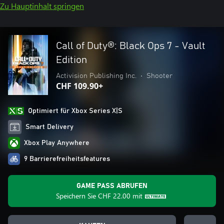
Zu Hauptinhalt springen
Call of Duty®: Black Ops 7 - Vault
Edition
Activision Publishing Inc.
•
Shooter
CHF 109.90+
Optimiert für Xbox Series X|S
Smart Delivery
Xbox Play Anywhere
9 Barrierefreiheitsfeatures
GAME PASS ABRUFEN
Speichern Sie
CHF 22.00
mit