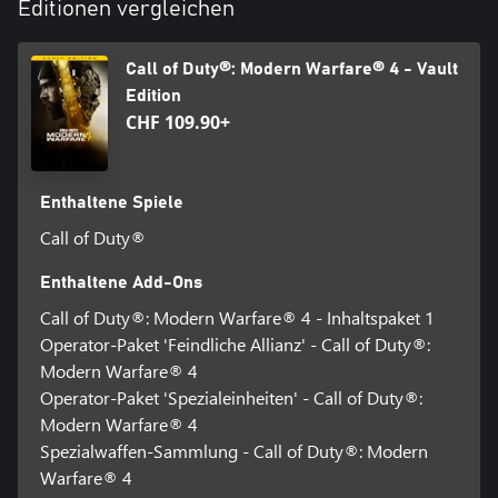
Konto verknüpft sein, um Black Ops 7 zu spielen.
Editionen vergleichen
Unter Umständen wird zusätzlicher Speicherplatz für verbindliche
Spiel-Updates benötigt.
Call of Duty®: Modern Warfare® 4 - Vault
Edition
Mehr Informationen findet ihr auf www.callofduty.de.
CHF 109.90+
©/TM/® 2025-2026 Activision Publishing, Inc. Dieses Produkt
verwendet von Id Software lizenzierte Softwaretechnologie ('Id-
Technologie'). Id-Technologie © 1999-2026 Id Software, Inc.
Enthaltene Spiele
Call of Duty®
Enthaltene Add-Ons
Call of Duty®: Modern Warfare® 4 - Inhaltspaket 1
Operator-Paket 'Feindliche Allianz' - Call of Duty®:
Modern Warfare® 4
Operator-Paket 'Spezialeinheiten' - Call of Duty®:
Modern Warfare® 4
Spezialwaffen-Sammlung - Call of Duty®: Modern
Warfare® 4