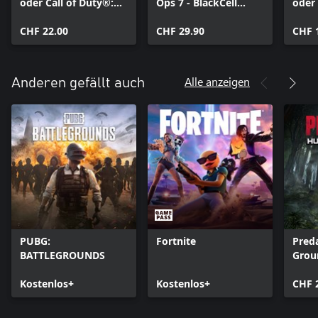
oder Call of Duty®:
Ops 7 - BlackCell
oder 
Warzone™-Punkte
(Saison 05)
Warz
CHF 22.00
CHF 29.90
CHF 
Alle anzeigen
Anderen gefällt auch
PUBG:
Fortnite
Pred
BATTLEGROUNDS
Grou
Kostenlos+
Kostenlos+
CHF 