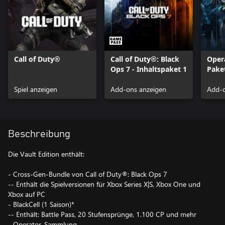
Call of Duty®
Call of Duty®: Black
Oper
Ops 7 - Inhaltspaket 1
Paket
Blac
Spiel anzeigen
Add-ons anzeigen
Add-o
Beschreibung
Die Vault Edition enthält:
- Cross-Gen-Bundle von Call of Duty®: Black Ops 7
-- Enthält die Spielversionen für Xbox Series X|S, Xbox One und
Xbox auf PC
- BlackCell (1 Saison)*
-- Enthält: Battle Pass, 20 Stufensprünge, 1.100 CP und mehr
- Operator-Sammlung