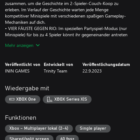
zusammen, um die Geschichte im 2-Spieler-Couch-Koop zu
erleben. Im Verlauf der Geschichte warten jede Menge
kompetitiver Minispiele mit verschiedenen spaßigen Gameplay-
Mechaniken auf dich.
• VIER FÄUSTE GEGEN RIO: Im speziellen Partyspiel-Modus (nur
Minispiele) für bis zu 4 Spieler könnt ihr gegeneinander antreten
und auf Highscore-Jagd gehen.
Mehr anzeigen
Veröffentlicht von
Entwickelt von
Veröffentlichungsdatum
ININ GAMES
Trinity Team
22.9.2023
Wiedergabe mit
XBOX One
XBOX Series X|S
Funktionen
Xbox – Multiplayer lokal (2-4)
Single player
Shared/split screen
60 fps+