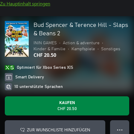
Zu Hauptinhalt springen
Bud Spencer & Terence Hill - Slaps
& Beans 2
ININ GAMES
•
Action & adventure
•
Kinder & Familie
•
Kampfspiele
•
Sonstiges
CHF 20.50
Optimiert für Xbox Series X|S
Smart Delivery
10 unterstützte Sprachen
KAUFEN
CHF 20.50
ZUR WUNSCHLISTE HINZUFÜGEN
● ● ●