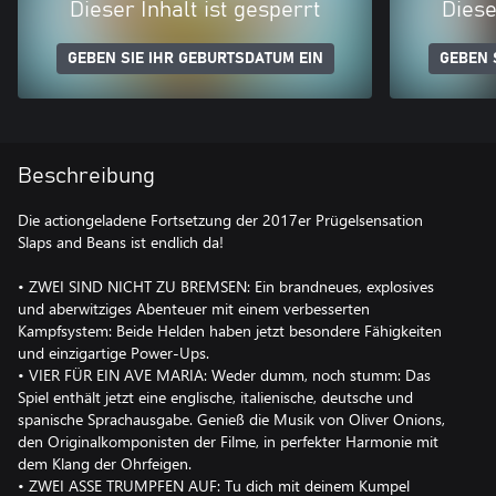
Dieser Inhalt ist gesperrt
Diese
GEBEN SIE IHR GEBURTSDATUM EIN
GEBEN 
Beschreibung
Die actiongeladene Fortsetzung der 2017er Prügelsensation
Slaps and Beans ist endlich da!
• ZWEI SIND NICHT ZU BREMSEN: Ein brandneues, explosives
und aberwitziges Abenteuer mit einem verbesserten
Kampfsystem: Beide Helden haben jetzt besondere Fähigkeiten
und einzigartige Power-Ups.
• VIER FÜR EIN AVE MARIA: Weder dumm, noch stumm: Das
Spiel enthält jetzt eine englische, italienische, deutsche und
spanische Sprachausgabe. Genieß die Musik von Oliver Onions,
den Originalkomponisten der Filme, in perfekter Harmonie mit
dem Klang der Ohrfeigen.
• ZWEI ASSE TRUMPFEN AUF: Tu dich mit deinem Kumpel