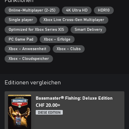
Funktionen
globalen Bestenlisten, tauche ein in Cross-Play-Modi oder werde
zum Bassmaster Royale-Champion.
Online-Multiplayer (2-25)
4K Ultra HD
HDR10
Single player
Xbox Live Cross-Gen Multiplayer
Optimized for Xbox Series X|S
Smart Delivery
PC Game Pad
Xbox – Erfolge
Xbox – Anwesenheit
Xbox – Clubs
Xbox – Cloudspeicher
Editionen vergleichen
Bassmaster® Fishing: Deluxe Edition
CHF 20.00+
DIESE EDITION