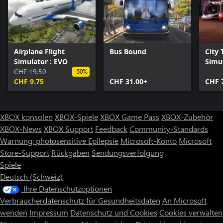
Airplane Flight
Bus Bound
City 
Simulator : EVO
Simul
CHF 19.50
Colle
-50%
CHF 9.75
CHF 31.00+
CHF 
XBOX konsolen
XBOX-Spiele
XBOX Game Pass
XBOX-Zubehör
XBOX-News
XBOX Support
Feedback
Community-Standards
Warnung: photosensitive Epilepsie
Microsoft-Konto
Microsoft
Store-Support
Rückgaben
Sendungsverfolgung
Spiele
Deutsch (Schweiz)
Ihre Datenschutzoptionen
Verbraucherdatenschutz für Gesundheitsdaten
An Microsoft
wenden
Impressum
Datenschutz und Cookies
Cookies verwalten