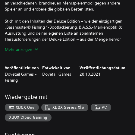
an verschiedenen, brandneuen Mehrspielermodi gegen andere
Spieler an und erobere die globalen Bestenlisten.
Stich mit den Inhalten der Deluxe Edition – wie der einzigartigen
„Bassmaster© Fishing “-Bootlackierung, B.A.S.S.-Markenoptik &
Ausrüstung und deiner eigenen Liste an spielinternen
Herausforderungen der Deluxe Edition – aus der Menge hervor
und werde zum ultimativen Bassmaster-Angler.
Mehr anzeigen
Hauptmerkmale:
Veröffentlicht von
Entwickelt von
Veröffentlichungsdatum
1. Karrieremodus – Meistere die College Series, Opens und Elite
Dovetail Games -
Dovetail Games
28.10.2021
Series und arbeite dich zur Bassmaster Classic vor, um der
Fishing
Champion zu werden.
2. 10 Profi-Angler – Spiele als Legende wie Scott Martin, Hank
Wiedergabe mit
Cherry und 8 weitere offizielle Profi-Angler oder miss dich mit
ihnen.
XBOX One
XBOX Series X|S
PC
XBOX Cloud Gaming
3. Unser größter Mehrspieler-Modus – Beweise dich in den
großen Online-Modi von Bassmaster© Fishing . Erklimme die