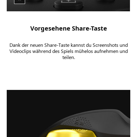
Controllers
und
der
Benutzeroberfläche
Vorgesehene Share-Taste
eines
Screenshots
Dank der neuen Share-Taste kannst du Screenshots und
mit
Videoclips während des Spiels mühelos aufnehmen und
einem
teilen.
aufgezeichneten
Spielclip