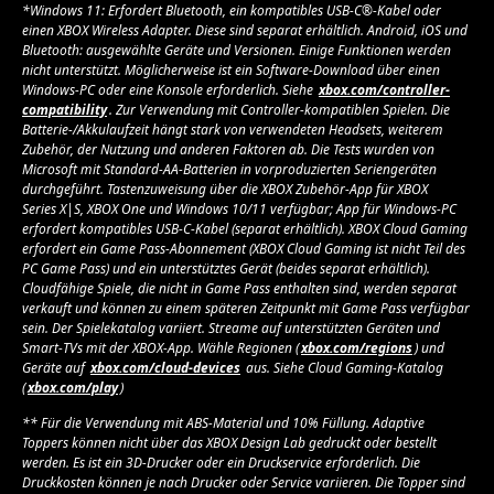
*Windows 11: Erfordert Bluetooth, ein kompatibles USB-C®-Kabel oder
einen XBOX Wireless Adapter. Diese sind separat erhältlich. Android, iOS und
Bluetooth: ausgewählte Geräte und Versionen. Einige Funktionen werden
nicht unterstützt. Möglicherweise ist ein Software-Download über einen
Windows-PC oder eine Konsole erforderlich. Siehe
xbox.com/controller-
compatibility
. Zur Verwendung mit Controller-kompatiblen Spielen. Die
Batterie-/Akkulaufzeit hängt stark von verwendeten Headsets, weiterem
Zubehör, der Nutzung und anderen Faktoren ab. Die Tests wurden von
Microsoft mit Standard-AA-Batterien in vorproduzierten Seriengeräten
durchgeführt. Tastenzuweisung über die XBOX Zubehör-App für XBOX
Series X|S, XBOX One und Windows 10/11 verfügbar; App für Windows-PC
erfordert kompatibles USB-C-Kabel (separat erhältlich). XBOX Cloud Gaming
erfordert ein Game Pass-Abonnement (XBOX Cloud Gaming ist nicht Teil des
PC Game Pass) und ein unterstütztes Gerät (beides separat erhältlich).
Cloudfähige Spiele, die nicht in Game Pass enthalten sind, werden separat
verkauft und können zu einem späteren Zeitpunkt mit Game Pass verfügbar
sein. Der Spielekatalog variiert. Streame auf unterstützten Geräten und
Smart-TVs mit der XBOX-App. Wähle Regionen (
xbox.com/regions
) und
Geräte auf
xbox.com/cloud-devices
aus. Siehe Cloud Gaming-Katalog
(
xbox.com/play
)
** Für die Verwendung mit ABS-Material und 10% Füllung. Adaptive
Toppers können nicht über das XBOX Design Lab gedruckt oder bestellt
werden. Es ist ein 3D-Drucker oder ein Druckservice erforderlich. Die
Druckkosten können je nach Drucker oder Service variieren. Die Topper sind