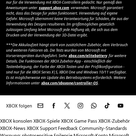
nur für die Verwendung mit XBOX-Controllern gedacht. Nur gemäß den
Anweisungen unter
support.xbox.com
verwenden. Microsoft garantiert
nicht, dass das Design für jeden funktioniert. Verwendung auf eigene
Gefahr. Microsoft übernimmt keine Verantwortung für Schäden, die aus der
Verwendung des Designs resultieren. Im größtmöglichen gesetzlich
zulässigen Umfang lehnt Microsoft jede Haftung ab, die sich aus dem
Drucken und der Verwendung der 3D-Datei ergibt.
***Die Akkulaufzeit hängt stark von zusätzlichem Zubehör, dem Verbrauch
und weiteren Faktoren ab. Die Tests wurden von Microsoft mit
Vorseriengeräten durchgeführt. Siehe
xbox.com/elitebattery
für weitere
Details. Die Funktionen der XBOX Zubehör-App - einschließlich der
Tastenbelegung, der Farbe der XBOX-Tasten und der Profilkonfiguration -
sind nur für die XBOX Series X|S, XBOX One und Windows 10/11 verfügbar.
Es ist möglicherweise ein Update des Betriebssystems erforderlich. Weitere
Informationen unter
xbox.com/xboxone/controller-OS
.
XBOX folgen
XBOX konsolen
XBOX-Spiele
XBOX Game Pass
XBOX-Zubehör
XBOX-News
XBOX Support
Feedback
Community-Standards
Warnung: photosensitive Epilepsie
Microsoft-Konto
Microsoft