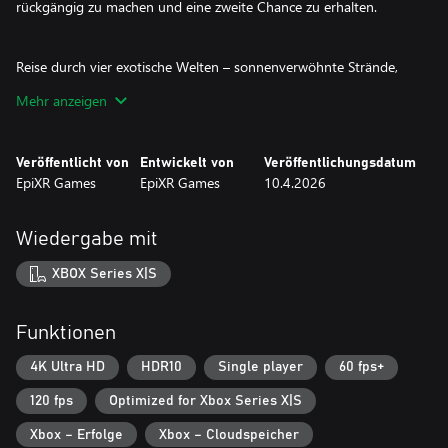
rückgängig zu machen und eine zweite Chance zu erhalten.
Reise durch vier exotische Welten – sonnenverwöhnte Strände,
Dschungelruinen, vulkanische Lavafelder und das verborgene
Mehr anzeigen
Tempelheiligtum –, die alle zehn Level freigeschaltet werden und
mit neuen Marmorfarben, verschlungenen Rankenpfaden,
beweglichen Stammesbarrieren und immer schnellerem Tempo
Veröffentlicht von
Entwickelt von
Veröffentlichungsdatum
aufwarten. Das fesselnde und dynamische Zumba – Treasures of
EpiXR Games
EpiXR Games
10.4.2026
Marble Island lädt dich ein, die Tiki-Kunst zu meistern, die Magie
der Insel zu entfesseln und legendäre Schätze aus dem Herzen
der Marmorinseln zu bergen.
Wiedergabe mit
XBOX Series X|S
Funktionen
4K Ultra HD
HDR10
Single player
60 fps+
120 fps
Optimized for Xbox Series X|S
Xbox – Erfolge
Xbox – Cloudspeicher