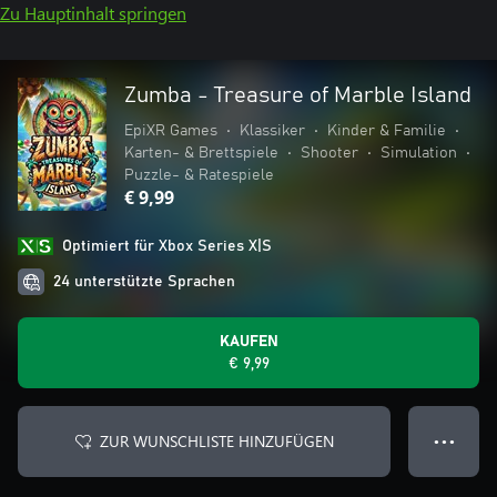
Zu Hauptinhalt springen
Zumba - Treasure of Marble Island
EpiXR Games
•
Klassiker
•
Kinder & Familie
•
Karten- & Brettspiele
•
Shooter
•
Simulation
•
Puzzle- & Ratespiele
€ 9,99
Optimiert für Xbox Series X|S
24 unterstützte Sprachen
KAUFEN
€ 9,99
ZUR WUNSCHLISTE HINZUFÜGEN
● ● ●