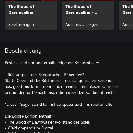
The Blood of
The Blood of
The 
Dawnwalker
Dawnwalker -
Dawn
Sangoran Wayfarer's
Edit
Spiel anzeigen
Armor Set
Add-ons anzeigen
Add-o
Beschreibung
Bestelle jetzt vor und erhalte folgende Bonusinhalte:
- Rüstungsset des Sangorischen Reisenden*
Statte Coen mit der Rüstungsset des sangorischen Reisenden
aus, geschmückt mit dem Emblem eines namenlosen Schmieds,
der auf der Suche nach Inspiration über den Kontinent reiste.
*Diesen Gegenstand kannst du später auch im Spiel erhalten.
Die Eclipse Edition enthält:
• The Blood of Dawnwalker (vollständiges Spiel)
• Weltkompendium Digital