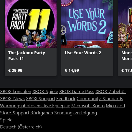
The Jackbox Party
Use Your Words 2
Mons
Pack 11
Mons
€ 29,99
€ 14,99
€ 17,
XBOX konsolen
XBOX-Spiele
XBOX Game Pass
XBOX-Zubehör
XBOX-News
XBOX Support
Feedback
Community-Standards
Warnung: photosensitive Epilepsie
Microsoft-Konto
Microsoft
Store-Support
Rückgaben
Sendungsverfolgung
Spiele
Deutsch (Österreich)