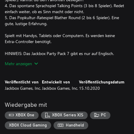
4. Das spontane Sprachspiel Talking Points (3 bis 8 Spieler). Redet
einfach weiter, ob es Sinn macht oder nicht.
5. Das Popkultur-Ratespiel Blather Round (2 bis 6 Spieler). Eine
gute, lustige Erfahrung.
Spielt mit Handys, Tablets oder Computern. Es werden keine
Extra-Controller benötigt.
HINWEIS: Das Jackbox Party Pack 7 gibt es nur auf Englisch.
Mehr anzeigen
HINWEIS: Das Spiel ist für lokale Multispieler bestimmt, kann aber
auch per Streaming mit Remote-Spielern gespielt werden.
Veröffentlicht von
Entwickelt von
Veröffentlichungsdatum
Jackbox Games, Inc.
Jackbox Games, Inc.
15.10.2020
Wiedergabe mit
XBOX One
XBOX Series X|S
PC
XBOX Cloud Gaming
Handheld