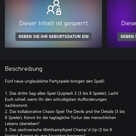
Dieser Inhalt ist gesperrt
Diese
GEBEN SIE IHR GEBURTSDATUM EIN
GEBEN 
Beschreibung
Fünf neue unglaubliche Partyspiele bringen den Spaß!
1. Das dritte Sag-alles-Spiel Quiplash 3 (3 bis 8 Spieler). Lacht
Euch schief, wenn Ihr den schrulligsten Aufforderungen
nachkommt.
2. Das kollaborative Chaos-Spiel The Devils and the Details (3 bis
8 Spieler). Könnt ihr die tagtägliche Tortur des menschlichen
Lebens überleben?
3. Das zeichnerische Wettkampfspiel Champʼd Up (3 bis 8
Spieler). Kannst du den Favoriten besiegen?