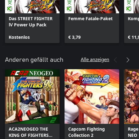
Das STREET FIGHTER
Femme Fatale-Paket
Komp
Ⅳ Power Up Pack
Kostenlos
€ 3,79
€ 11,
Alle anzeigen
Anderen gefällt auch
ACA2NEOGEO THE
Capcom Fighting
Rage
KING OF FIGHTERS
Collection 2
NEO