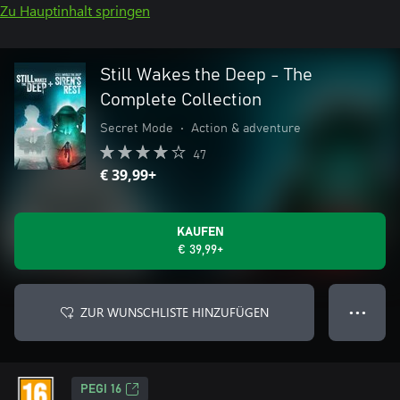
Zu Hauptinhalt springen
Still Wakes the Deep - The
Complete Collection
Secret Mode
•
Action & adventure
47
€ 39,99+
KAUFEN
€ 39,99+
ZUR WUNSCHLISTE HINZUFÜGEN
● ● ●
PEGI 16