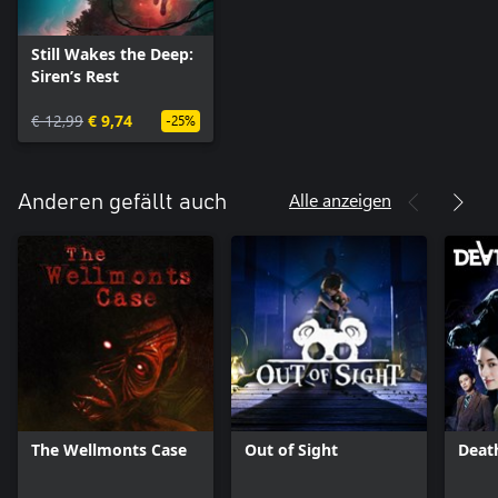
Still Wakes the Deep:
Siren’s Rest
€ 12,99
€ 9,74
-25%
Alle anzeigen
Anderen gefällt auch
The Wellmonts Case
Out of Sight
Deat