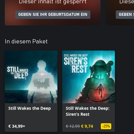
Dieser Inhalt ist gesperrt
Diese
GEBEN SIE IHR GEBURTSDATUM EIN
GEBEN 
In diesem Paket
Still Wakes the Deep
Still Wakes the Deep:
Siren’s Rest
€ 34,99+
€ 12,99
€ 9,74
-25%