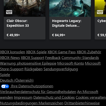
Clair Obscur:
Hogwarts Legacy:
Cybe
Expedition 33
Digitale Deluxe
Edition
€ 49,99+
€ 84,99+
€ 59,
XBOX konsolen
XBOX-Spiele
XBOX Game Pass
XBOX-Zubehör
XBOX-News
XBOX Support
Feedback
Community-Standards
Warnung: photosensitive Epilepsie
Microsoft-Konto
Microsoft
Store-Support
Rückgaben
Sendungsverfolgung
Spiele
Deutsch (Österreich)
Ihre Datenschutzoptionen
Verbraucherdatenschutz für Gesundheitsdaten
An Microsoft
wenden
Impressum
Datenschutz und Cookies
Cookies verwalten
Nutzungsbedingungen
Markenzeichen
Drittanbieterhinweise