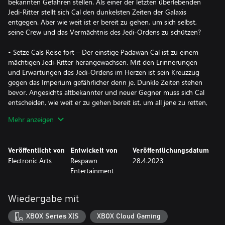
bekannten Gefahren stellen. Als einer der letzten überlebenden
Jedi-Ritter stellt sich Cal den dunkelsten Zeiten der Galaxis
entgegen. Aber wie weit ist er bereit zu gehen, um sich selbst,
seine Crew und das Vermächtnis des Jedi-Ordens zu schützen?
• Setze Cals Reise fort – Der einstige Padawan Cal ist zu einem
mächtigen Jedi-Ritter herangewachsen. Mit den Erinnerungen
und Erwartungen des Jedi-Ordens im Herzen ist sein Kreuzzug
gegen das Imperium gefährlicher denn je. Dunkle Zeiten stehen
bevor. Angesichts altbekannter und neuer Gegner muss sich Cal
entscheiden, wie weit er zu gehen bereit ist, um all jene zu retten,
die ihm am Herzen liegen.
Mehr anzeigen
• Wachse über dein Training hinaus – Das filmische Kampfsystem
kehrt mit zusätzlichen Machtfähigkeiten und Lichtschwert-
Veröffentlicht von
Entwickelt von
Veröffentlichungsdatum
Kampfstilen zurück. Nutze all diese Fähigkeiten und Waffen
Electronic Arts
Respawn
28.4.2023
kreativ, um strategisch gegen eine Vielzahl neuer Gegner
Entertainment
vorzugehen und Stärken und Schwächen zu nutzen, während du
dein Training geschickt einsetzt, um deine Gegner zu bezwingen
und all die Geheimnisse zu lüften, die dich erwarten.
Wiedergabe mit
• Erkunde eine ungezähmte Galaxis – Erkunde in der Galaxis von
XBOX Series X|S
XBOX Cloud Gaming
Star Wars neue Planeten und vertraute Regionen mit