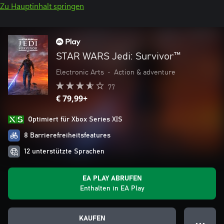
Zu Hauptinhalt springen
STAR WARS Jedi: Survivor™
Electronic Arts
•
Action & adventure
77
€ 79,99+
Optimiert für Xbox Series X|S
8 Barrierefreiheitsfeatures
12 unterstützte Sprachen
EA PLAY ABRUFEN
Enthalten in EA Play
KAUFEN
● ● ●