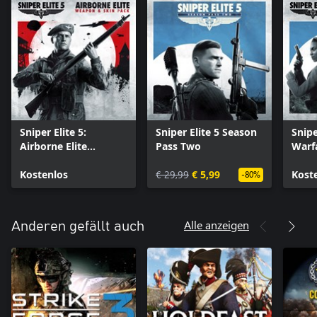
Sniper Elite 5:
Sniper Elite 5 Season
Snipe
Airborne Elite
Pass Two
Warf
Weapon And Skin
Pack
Pack
Kostenlos
€ 29,99
€ 5,99
Kost
-80%
Alle anzeigen
Anderen gefällt auch