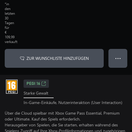
*in
den
letzten
30
Tagen
für
€
109,99
verkauft
ZUR WUNSCHLISTE HINZUFÜGEN
● ● ●
PEGI 16
Starke Gewalt
In-Game-Einkäufe, Nutzerinteraktion (User Interaction)
Über die Cloud spielbar mit Xbox Game Pass Essential, Premium
oder Ultimate. Kauf des Spiels erforderlich.
Herausgeber von Spielen, die Sie starten, erhalten während des
Spielens Zugriff auf Ihre Xbox-Profilinformationen und zugehörigen