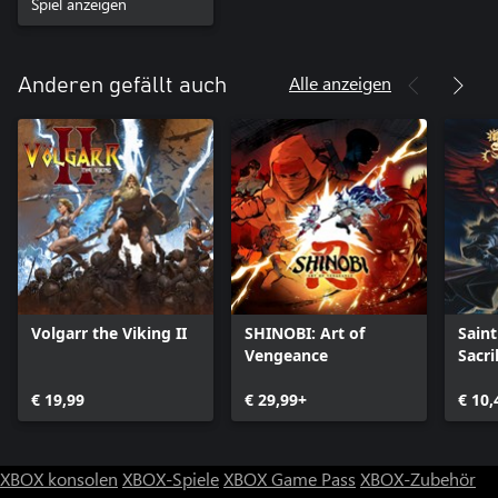
Spiel anzeigen
Alle anzeigen
Anderen gefällt auch
Volgarr the Viking II
SHINOBI: Art of
Saint
Vengeance
Sacri
€ 19,99
€ 29,99+
€ 10,
XBOX konsolen
XBOX-Spiele
XBOX Game Pass
XBOX-Zubehör