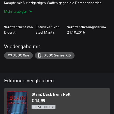
Kämpfe mit 3 einzigartigen Waffen gegen die Dämonenhorden.
Der vollständige Soundtrack wurde von Curt Victor Bryant
Mehr anzeigen
aufgenommen, einem ehemaligem Mitglied von Celtic Frost. \m/
Versteckte Geheimnisse (pssst).
Bosskämpfe, Miniboss-Kämpfe, Unter-Miniboss-Kämpfe und
Veröffentlicht von
Entwickelt von
Veröffentlichungsdatum
Makro-Unter-Miniboss-Kämpfe.
Digerati
Steel Mantis
21.10.2016
Kein mühsames Stufenaufsteigen, kein langweiliges Grinden, kein
lächerliches Handwerkssystem!
Wiedergabe mit
XBOX One
XBOX Series X|S
Editionen vergleichen
Slain: Back from Hell
€ 14,99
DIESE EDITION