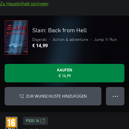
Zu Hauptinhalt springen
Slain: Back from Hell
Digerati
•
Action & adventure
•
Jump ’n’ Run
€ 14,99
KAUFEN
€ 14,99
ZUR WUNSCHLISTE HINZUFÜGEN
● ● ●
PEGI 16