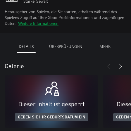
Starke Gewalt
Herausgeber von Spielen, die Sie starten, erhalten während des
Spielens Zugriff auf Ihre Xbox-Profilinformationen und zugehörigen
Daten.
Weitere Informationen
DETAILS
ÜBERPRÜFUNGEN
MEHR
Galerie
Dieser Inhalt ist gesperrt
Diese
GEBEN SIE IHR GEBURTSDATUM EIN
GEBEN 