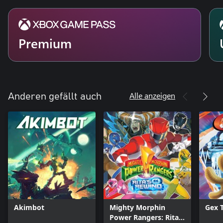
Premium
Alle anzeigen
Anderen gefällt auch
Akimbot
Mighty Morphin
Gex T
Power Rangers: Rita's