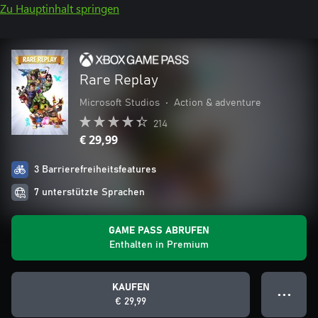
Zu Hauptinhalt springen
Rare Replay
Microsoft Studios
•
Action & adventure
214
€ 29,99
3 Barrierefreiheitsfeatures
7 unterstützte Sprachen
GAME PASS ABRUFEN
Enthalten in Premium
KAUFEN
● ● ●
€ 29,99