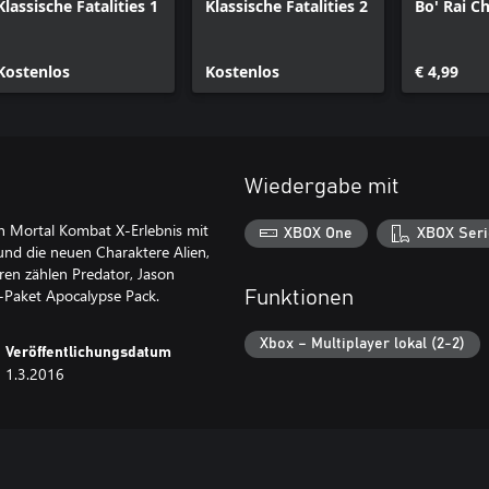
Klassische Fatalities 1
Klassische Fatalities 2
Bo' Rai C
Kostenlos
Kostenlos
€ 4,99
Wiedergabe mit
ein Mortal Kombat X-Erlebnis mit
XBOX One
XBOX Seri
und die neuen Charaktere Alien,
ren zählen Predator, Jason
-Paket Apocalypse Pack.
Funktionen
Xbox – Multiplayer lokal (2-2)
Veröffentlichungsdatum
1.3.2016