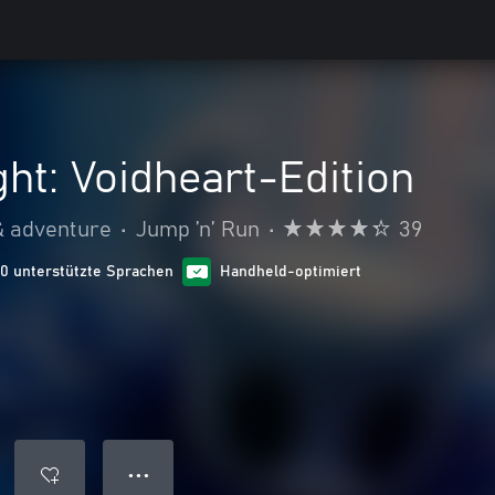
ht: Voidheart-Edition
& adventure
•
Jump ’n’ Run
•
39
10 unterstützte Sprachen
Handheld-optimiert
● ● ●