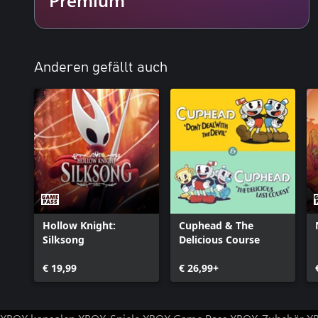
neue Questreihe. Neue Bosskämpfe. Neue Talismane. Neue Feind
• Lebensblut: Neue Kartographiewerkzeuge. Neue Bosskämpfe. Ve
Versteckte Extras!
• Göttersucher: Nimm deinen Platz unter den Göttern ein. Neue 
Spielmodus.
Anderen gefällt auch
Hollow Knight:
Cuphead & The
Silksong
Delicious Course
€ 19,99
€ 26,99+