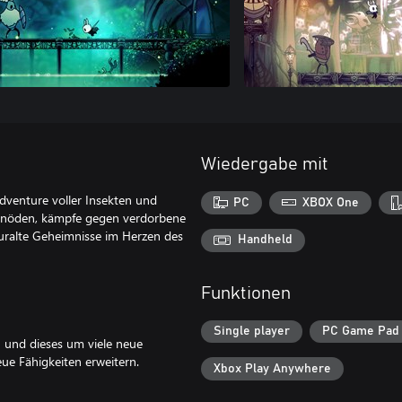
Wiedergabe mit
dventure voller Insekten und
PC
XBOX One
 Einöden, kämpfe gegen verdorbene
 uralte Geheimnisse im Herzen des
Handheld
Funktionen
Single player
PC Game Pad
en und dieses um viele neue
e Fähigkeiten erweitern.
Xbox Play Anywhere