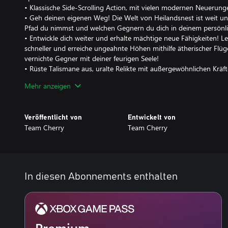
• Klassische Side-Scrolling Action, mit vielen modernen Neuerung
• Geh deinen eigenen Weg! Die Welt von Heilandsnest ist weit un
Pfad du nimmst und welchen Gegnern du dich in deinem persönli
• Entwickle dich weiter und erhalte mächtige neue Fähigkeiten! L
schneller und erreiche ungeahnte Höhen mithilfe ätherischer Flügel
vernichte Gegner mit deiner feurigen Seele!
• Rüste Talismane aus, uralte Relikte mit außergewöhnlichen Kräf
Favoriten und gestalte dein Abenteuer ganz individuell!
Mehr anzeigen
• Eine Vielzahl an niedlichen und unheimlichen Charakteren werde
Bild für Bild dargestellt und zum Leben erweckt.
• Über 150 Gegner! 40 epische Bosse! Stelle dich wilden Bestien u
Veröffentlicht von
Entwickelt von
Reise durch das Königreich. Finde und besiege jeden einzelnen Fe
Team Cherry
Team Cherry
Journal des Jägers ein.
• Kartiere deine Reise mit umfassenden kartographischen Werkz
Schreibfedern, Karten und Nadeln, um die verwinkelten Landscha
verstehen.
• Eine epische Orchesterpartitur mit über 40 Tracks, komponiert 
In diesen Abonnements enthalten
Inhaltspack-Details
• Verborgene Träume: Mächtige neue Feinde erscheinen! Neue Bo
Neue Musik.
• Die Grimmige Truppe: Entfache die Albtraumlaterne. Beschwöre
Premium