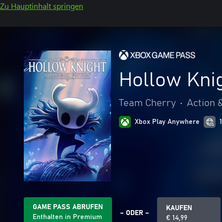
Zu Hauptinhalt springen
Hollow Knig
Team Cherry
•
Action 
Xbox Play Anywhere
GAME PASS ABRUFEN
KAUFEN
– ODER –
Enthalten in Premium
€ 14,99