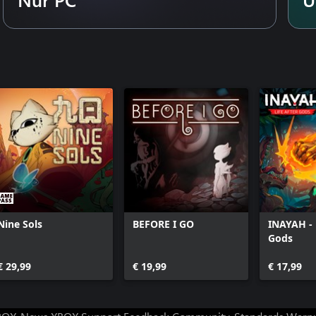
e. Neue Freunde.
rbesserte Bosse. Neue Musik.
Bosse. Neue Aufgaben. Neuer
Nine Sols
BEFORE I GO
INAYAH - L
Gods
€ 29,99
€ 19,99
€ 17,99