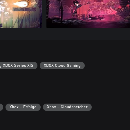
XBOX Series X|S
XBOX Cloud Gaming
Xbox – Erfolge
Xbox – Cloudspeicher