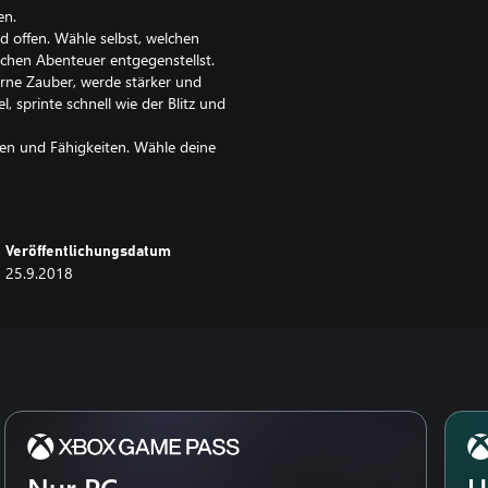
en.
d offen. Wähle selbst, welchen
chen Abenteuer entgegenstellst.
erne Zauber, werde stärker und
, sprinte schnell wie der Blitz und
ten und Fähigkeiten. Wähle deine
n in traditioneller 2D•Animation
nd uralten Rittern auf deiner
Veröffentlichungsdatum
ind und trage ihn in deinem
25.9.2018
eugen. Kaufe Kompasse,
ften von Hollow Knight besser zu
von Christopher Larkin.
sskämpfe. Neue Fähigkeiten.
 die Truppe. Eine umfangreiche
Nur PC
U