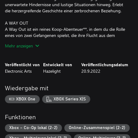
unerwartete Hindernisse und lustige Situationen hinweg. Erlebt
die herzergreifende Geschichte einer zerbrochenen Beziehung.
A WAY OUT
A Way Out ist ein reines Koop-Abenteuer**, in dem du die Rolle
eines von zwei Gefangenen spielst, die ihre Flucht aus dem
Gefängnis wagen.
Mehr anzeigen
Was als aufregender Ausbruch beginnt, entwickelt sich bald zu
einem unvorhersehbaren und emotionalen Abenteuer, wie du es
noch nie gesehen oder gespielt hast.
Veröffentlicht von
Entwickelt von
Veröffentlichungsdatum
A Way Out ist ein Erlebnis, das mit zwei Spielenden gespielt
Electronic Arts
Hazelight
20.9.2022
werden muss. Jeder Spielende steuert einen der beiden
Hauptcharaktere, Leo und Vincent, die sich widerwillig
zusammentun, um aus dem Gefängnis auszubrechen und ihre
Wiedergabe mit
Freiheit zurückzugewinnen.
Genieße das gesamte Erlebnis kostenlos mit deinen Freunden,
XBOX One
XBOX Series X|S
indem ihr die Gratis-Trial des Freunde-Passes nutzt.
ANNAHME DER EA-NUTZERVEREINBARUNG (terms.ea.com/de)
Funktionen
ZUM SPIELEN ERFORDERLICH. ES GILT DIE EA-DATENSCHUTZ-
UND COOKIE-RICHTLINIE (privacy.ea.com/de). ICH BIN DAMIT
Xbox – Co-Op lokal (2-2)
Online-Zusammenspiel (2-2)
EINVERSTANDEN, DASS PERSONENBEZOGENE DATEN, DIE