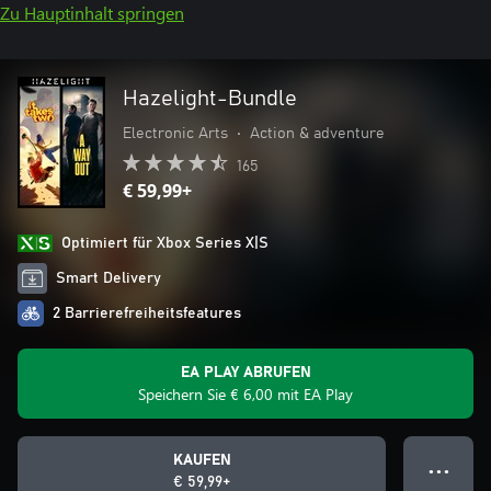
Zu Hauptinhalt springen
Hazelight-Bundle
Electronic Arts
•
Action & adventure
165
€ 59,99+
Optimiert für Xbox Series X|S
Smart Delivery
2 Barrierefreiheitsfeatures
EA PLAY ABRUFEN
Speichern Sie € 6,00 mit EA Play
KAUFEN
● ● ●
€ 59,99+