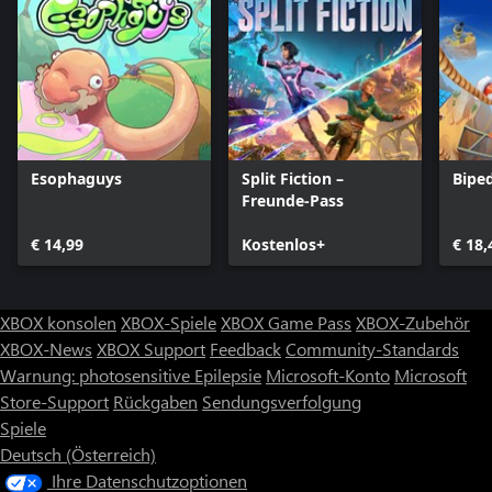
Esophaguys
Split Fiction –
Bipe
Freunde-Pass
€ 14,99
Kostenlos+
€ 18,
XBOX konsolen
XBOX-Spiele
XBOX Game Pass
XBOX-Zubehör
XBOX-News
XBOX Support
Feedback
Community-Standards
Warnung: photosensitive Epilepsie
Microsoft-Konto
Microsoft
Store-Support
Rückgaben
Sendungsverfolgung
Spiele
Deutsch (Österreich)
Ihre Datenschutzoptionen