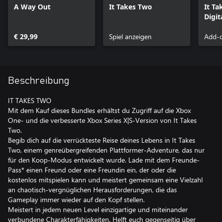
A Way Out
It Takes Two
It Ta
Digit
Vers
€ 29,99
Spiel anzeigen
Add-o
Beschreibung
IT TAKES TWO
Mit dem Kauf dieses Bundles erhältst du Zugriff auf die Xbox
One- und die verbesserte Xbox Series X|S-Version von It Takes
Two.
Begib dich auf die verrückteste Reise deines Lebens in It Takes
Two, einem genreübergreifenden Plattformer-Adventure, das nur
für den Koop-Modus entwickelt wurde. Lade mit dem Freunde-
Pass* einen Freund oder eine Freundin ein, der oder die
kostenlos mitspielen kann und meistert gemeinsam eine Vielzahl
an chaotisch-vergnüglichen Herausforderungen, die das
Gameplay immer wieder auf den Kopf stellen.
Meistert in jedem neuen Level einzigartige und miteinander
verbundene Charakterfähigkeiten. Helft euch gegenseitig über