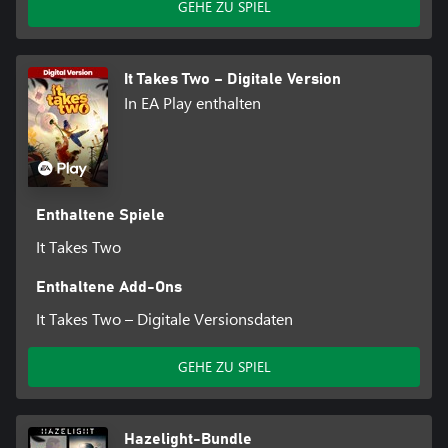
GEHE ZU SPIEL
KONTO UND EINEN ONLINE-FREUND MIT A WAY OUT FÜR
DIESELBE PLATTFORM ODER INSTALLIERTEM FREUNDE-PASS
DER FREE TRIAL.
It Takes Two – Digitale Version
In EA Play enthalten
Enthaltene Spiele
It Takes Two
Enthaltene Add-Ons
It Takes Two – Digitale Versionsdaten
GEHE ZU SPIEL
Hazelight-Bundle