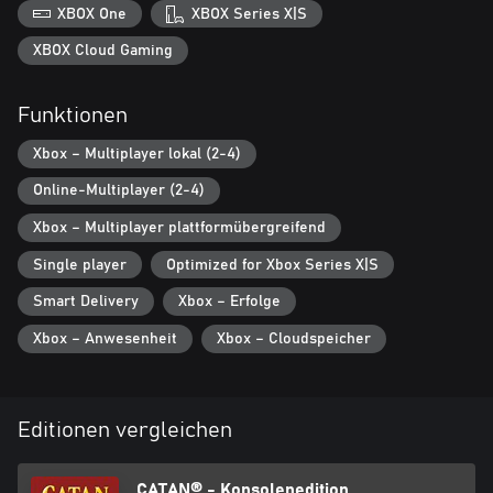
deiner Hand befindet.
XBOX One
XBOX Series X|S
Spielmodi & Belohnungen
XBOX Cloud Gaming
Tritt in intensiven Multiplayer-Spielen an, während du deine
Strategien gegen andere Cataner aus der ganzen Welt auf die
Funktionen
Probe stellst. Stelle dich der dynamischen KI im
Einzelspielermodus, die jeweils ihre eigenen Ziele und einen
Xbox – Multiplayer lokal (2-4)
einzigartigen Spielstil haben, welchen du meistern musst.
Verbessere deine Fähigkeiten und stelle dich zahlreichen
Online-Multiplayer (2-4)
Herausforderungen während der unterschiedlichen Saisons, um
aufregende Belohnungen im Spiel freizuschalten.
Xbox – Multiplayer plattformübergreifend
Single player
Optimized for Xbox Series X|S
Smart Delivery
Xbox – Erfolge
Xbox – Anwesenheit
Xbox – Cloudspeicher
Editionen vergleichen
CATAN® - Konsolenedition