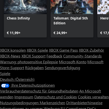
Chess Infinity
Talisman: Digital 5th
Hero
Edition
€ 11,99+
€ 24,99+
€ 17,
XBOX konsolen
XBOX-Spiele
XBOX Game Pass
XBOX-Zubehör
XBOX-News
XBOX Support
Feedback
Community-Standards
Warnung: photosensitive Epilepsie
Microsoft-Konto
Microsoft
Store-Support
Rückgaben
Sendungsverfolgung
Spiele
Deutsch (Österreich)
Ihre Datenschutzoptionen
Verbraucherdatenschutz für Gesundheitsdaten
An Microsoft
wenden
Impressum
Datenschutz und Cookies
Cookies verwalten
Nutzungsbedingungen
Markenzeichen
Drittanbieterhinweise
Informationen zu unserer Werbung
EU Compliance DoCs