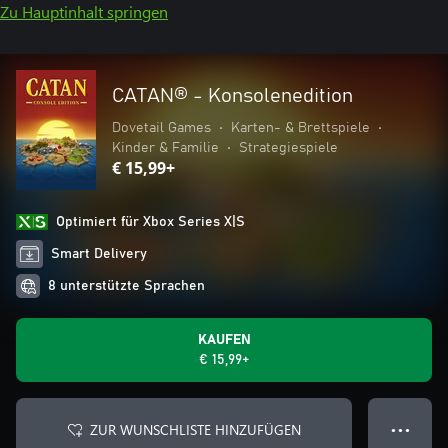
Zu Hauptinhalt springen
CATAN® - Konsolenedition
Dovetail Games
•
Karten- & Brettspiele
•
Kinder & Familie
•
Strategiespiele
€ 15,99+
Optimiert für Xbox Series X|S
Smart Delivery
8 unterstützte Sprachen
KAUFEN
€ 15,99+
ZUR WUNSCHLISTE HINZUFÜGEN
● ● ●