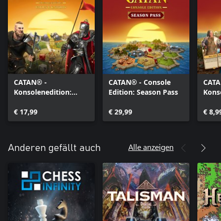
CATAN® -
CATAN® - Console
CATA
Konsolenedition:
Edition: Season Pass
Kons
Städte & Ritter
Helpe
€ 17,99
€ 29,99
€ 8,9
Alle anzeigen
Anderen gefällt auch