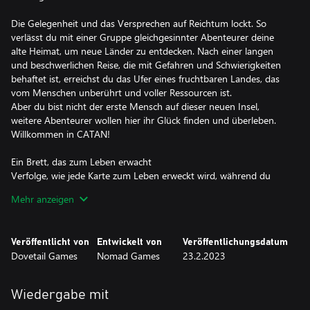
Die Gelegenheit und das Versprechen auf Reichtum lockt. So
verlässt du mit einer Gruppe gleichgesinnter Abenteurer deine
alte Heimat, um neue Länder zu entdecken. Nach einer langen
und beschwerlichen Reise, die mit Gefahren und Schwierigkeiten
behaftet ist, erreichst du das Ufer eines fruchtbaren Landes, das
vom Menschen unberührt und voller Ressourcen ist.
Aber du bist nicht der erste Mensch auf dieser neuen Insel,
weitere Abenteurer wollen hier ihr Glück finden und überleben.
Willkommen in CATAN!
Ein Brett, das zum Leben erwacht
Verfolge, wie jede Karte zum Leben erweckt wird, während du
deine Siedlungen vergrößerst und das Brett übernimmst. Sammle
Mehr anzeigen
Erz aus hoch aufragenden Bergen, Wolle von belebten Weiden
oder Holz aus üppigen Wäldern. Kein Spiel gleicht dem anderen,
jedes Spiel wird mit diversen Brettern anders umgesetzt!
Veröffentlicht von
Entwickelt von
Veröffentlichungsdatum
Dovetail Games
Nomad Games
23.2.2023
Spiele lokal mit Freunden
Du kannst jetzt mit bis zu 4 Spielern lokal spielen! Stelle mit
deinem Smartphone eine Verbindung zum Spiel her, um deine
Wiedergabe mit
Karten einzusehen, ohne dass deine Freunde sehen, was sich in