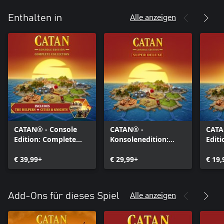
Alle anzeigen
Enthalten in
CATAN® - Console
CATAN® -
CATA
Edition: Complete
Konsolenedition:
Editi
Collection
Super Deluxe
€ 39,99+
€ 29,99+
€ 19,
Alle anzeigen
Add-Ons für dieses Spiel