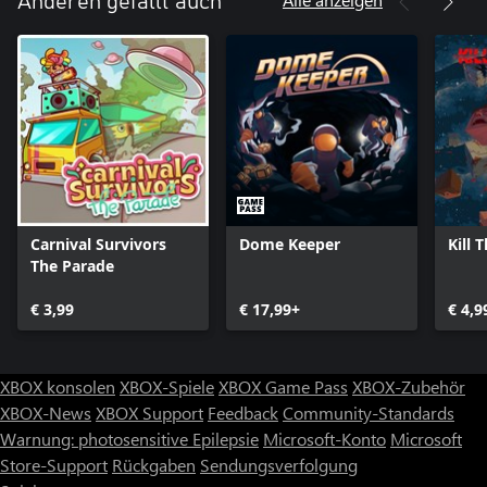
Anderen gefällt auch
Carnival Survivors
Dome Keeper
Kill 
The Parade
€ 3,99
€ 17,99+
€ 4,9
XBOX konsolen
XBOX-Spiele
XBOX Game Pass
XBOX-Zubehör
XBOX-News
XBOX Support
Feedback
Community-Standards
Warnung: photosensitive Epilepsie
Microsoft-Konto
Microsoft
Store-Support
Rückgaben
Sendungsverfolgung