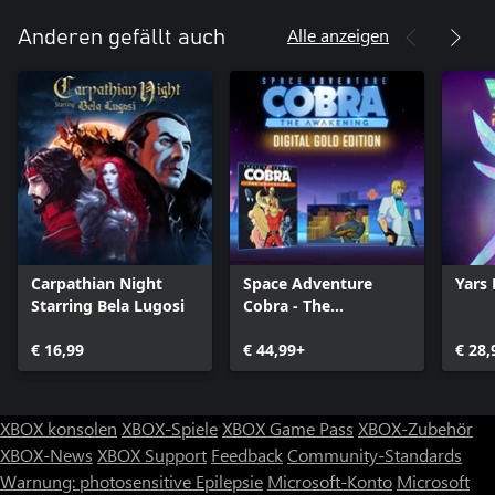
Alle anzeigen
Anderen gefällt auch
Carpathian Night
Space Adventure
Yars 
Starring Bela Lugosi
Cobra - The
Awakening - Gold
€ 16,99
Edition
€ 44,99+
€ 28,
XBOX konsolen
XBOX-Spiele
XBOX Game Pass
XBOX-Zubehör
XBOX-News
XBOX Support
Feedback
Community-Standards
Warnung: photosensitive Epilepsie
Microsoft-Konto
Microsoft