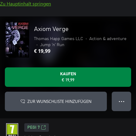
Zu Hauptinhalt springen
Axiom Verge
Thomas Happ Games LLC
•
Action & adventure
•
Jump ’n’ Run
€ 19,99
KAUFEN
€ 19,99
ZUR WUNSCHLISTE HINZUFÜGEN
● ● ●
PEGI 7