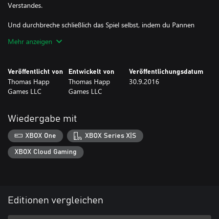
Verstandes.
Und durchbreche schließlich das Spiel selbst, indem du Pannen
ausnutzt, um deine Feinde zu korrumpieren und Puzzle in der
Mehr anzeigen
Umgebung zu lösen.
Leben. Das Leben nach dem Tod. Real. Traum. Albtraum. Es ist
Veröffentlicht von
Entwickelt von
Veröffentlichungsdatum
ein schmaler Grat.
Thomas Happ
Thomas Happ
30.9.2016
Games LLC
Games LLC
Es ist Axiom Verge.
Wiedergabe mit
XBOX One
XBOX Series X|S
XBOX Cloud Gaming
Editionen vergleichen