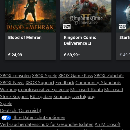
Blood of Mehran
Kingdom Come:
Starf
Deliverance II
€ 24,99
€ 69,99+
€ 49,
XBOX konsolen
XBOX-Spiele
XBOX Game Pass
XBOX-Zubehör
XBOX-News
XBOX Support
Feedback
Community-Standards
Warnung: photosensitive Epilepsie
Microsoft-Konto
Microsoft
Store-Support
Rückgaben
Sendungsverfolgung
Spiele
Deutsch (Österreich)
Ihre Datenschutzoptionen
Verbraucherdatenschutz für Gesundheitsdaten
An Microsoft