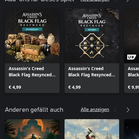
Assassin's Creed
Assassin's Creed
Assas
Black Flag Resynced –
Black Flag Resynced –
Black
Ressourcenpaket
Kartenpaket
Char
€ 4,99
€ 4,99
„Mei
€ 9,9
Alle anzeigen
Anderen gefällt auch