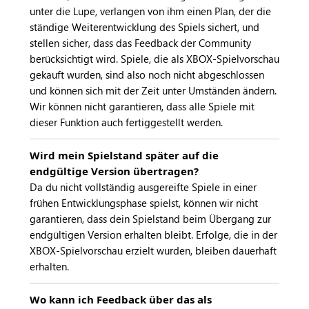
unter die Lupe, verlangen von ihm einen Plan, der die
ständige Weiterentwicklung des Spiels sichert, und
stellen sicher, dass das Feedback der Community
berücksichtigt wird. Spiele, die als XBOX-Spielvorschau
gekauft wurden, sind also noch nicht abgeschlossen
und können sich mit der Zeit unter Umständen ändern.
Wir können nicht garantieren, dass alle Spiele mit
dieser Funktion auch fertiggestellt werden.
Wird mein Spielstand später auf die
endgültige Version übertragen?
Da du nicht vollständig ausgereifte Spiele in einer
frühen Entwicklungsphase spielst, können wir nicht
garantieren, dass dein Spielstand beim Übergang zur
endgültigen Version erhalten bleibt. Erfolge, die in der
XBOX-Spielvorschau erzielt wurden, bleiben dauerhaft
erhalten.
Wo kann ich Feedback über das als