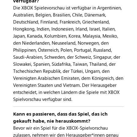
verfügbar?
Die XBOX Spielevorschau ist verfügbar in Argentinien,
Australien, Belgien, Brasilien, Chile, Dänemark,
Deutschland, Finnland, Frankreich, Griechenland,
Hongkong, Indien, Indonesien, Irland, Israel, Italien,
Japan, Kanada, Kolumbien, Korea, Malaysia, Mexiko,
den Niederlanden, Neuseeland, Norwegen, den
Philippinen, Österreich, Polen, Portugal, Russland,
Saudi-Arabien, Schweden, der Schweiz, Singapur, der
Slowakei, Spanien, Südafrika, Taiwan, Thailand, der
Tschechischen Republik, der Türkei, Ungarn, den
Vereinigten Arabischen Emiraten, dem Königreich, den
Vereinigten Staaten und Vietnam. Der Herausgeber
entscheidet, in welchen Ländern die Spiele mit XBOX
Spielvorschau verfügbar sind.
Kann es passieren, dass das Spiel, das ich
gekauft habe, nie herauskommt?
Bevor wir ein Spiel für die XBOX-Spielvorschau
zulassen, nehmen wir den Herausgeber*innen genau