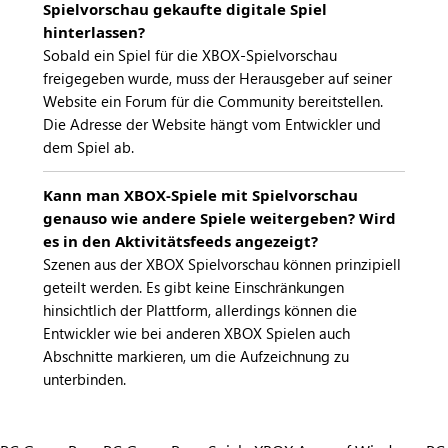
Spielvorschau gekaufte digitale Spiel
hinterlassen?
Sobald ein Spiel für die XBOX-Spielvorschau
freigegeben wurde, muss der Herausgeber auf seiner
Website ein Forum für die Community bereitstellen.
Die Adresse der Website hängt vom Entwickler und
dem Spiel ab.
Kann man XBOX-Spiele mit Spielvorschau
genauso wie andere Spiele weitergeben? Wird
es in den Aktivitätsfeeds angezeigt?
Szenen aus der XBOX Spielvorschau können prinzipiell
geteilt werden. Es gibt keine Einschränkungen
hinsichtlich der Plattform, allerdings können die
Entwickler wie bei anderen XBOX Spielen auch
Abschnitte markieren, um die Aufzeichnung zu
unterbinden.