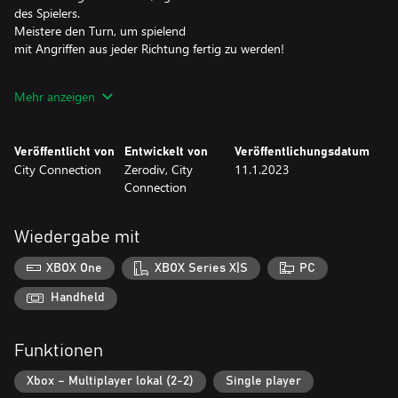
des Spielers.
Meistere den Turn, um spielend
mit Angriffen aus jeder Richtung fertig zu werden!
Die für Psikyo typischen fürchterlichen Bosskampf-Effekte,
Mehr anzeigen
auffälligen Verwandlungsanimationen
und 3D-Technikdesigns sind weitere beachtenswerte Merkmale!
Veröffentlicht von
Entwickelt von
Veröffentlichungsdatum
Das Spiel beinhaltet Optionen, die du nach Belieben anpassen
City Connection
Zerodiv, City
11.1.2023
kannst.
Connection
Wähle deine bevorzugte Schwierigkeit, max. Leben, max.
Continues, Tastensteuerung,
und mehr, um das Spiel genau passend für dich zu machen.
Wiedergabe mit
Vergiss nicht
XBOX One
XBOX Series X|S
PC
die neuen Online-Rankings!
Hast du das Zeug, zum besten Zero Gunner der Welt zu werden?
Handheld
Charaktere:
Funktionen
Comanche
Sub-Schuss:
Xbox – Multiplayer lokal (2-2)
Single player
Partikel-Laser - Totale Auslöschung garantiert!